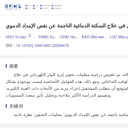
 في علاج السكتة الدماغية الناجمة عن نقص الإمداد الدموي
HOU Yu-han
,
YANG Xu
,
CHAI Hui
,
BAO Wei-wei
,
LUO Wen-
DOI：
10.13702/j.1000-0607.20230479
摘要
الة، تم تلخيص دراسة معلمات تحفيز إبرة التيار الكهربائي في علاج
 الوقت التداخلي. ومع ذلك، هذه العوامل الأساسية ليست موجودة بشكل
متوقع أن يتطلب المستقبل إجراء مزيد من الأبحاث ذات العينة الكبيرة،
وتصميم الدراسة الأكثر ملاءمة وتحليل تأثير متعدد المستويات.
关键词
دماغية ناجمة عن نقص الإمداد الدموي؛ معلمات التحفيز؛ نظرة عامة