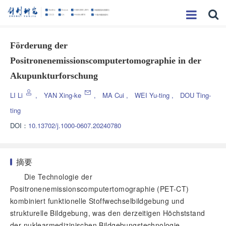
Förderung der
Positronenemissionscomputertomographie in der
Akupunkturforschung
LI Li
,
YAN Xing-ke
,
MA Cui
,
WEI Yu-ting
,
DOU Ting-
ting
DOI：
10.13702/j.1000-0607.20240780
摘要
Die Technologie der
Positronenemissionscomputertomographie (PET-CT)
kombiniert funktionelle Stoffwechselbildgebung und
strukturelle Bildgebung, was den derzeitigen Höchststand
der nuklearmedizinischen Bildgebungstechnologie