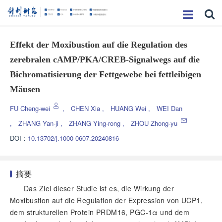
Effekt der Moxibustion auf die Regulation des
zerebralen cAMP/PKA/CREB-Signalwegs auf die
Bichromatisierung der Fettgewebe bei fettleibigen
Mäusen
FU Cheng-wei
,
CHEN Xia
,
HUANG Wei
,
WEI Dan
,
ZHANG Yan-ji
,
ZHANG Ying-rong
,
ZHOU Zhong-yu
DOI：
10.13702/j.1000-0607.20240816
摘要
Das Ziel dieser Studie ist es, die Wirkung der
Moxibustion auf die Regulation der Expression von UCP1,
dem strukturellen Protein PRDM16, PGC-1α und dem