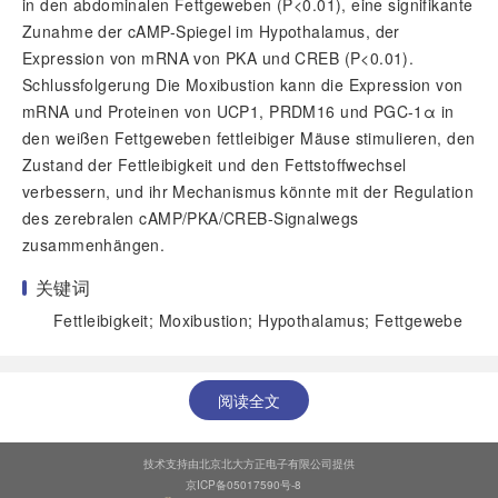
in den abdominalen Fettgeweben (
P
<0.01), eine signifikante
Zunahme der cAMP-Spiegel im Hypothalamus, der
Expression von mRNA von PKA und CREB (
P
<0.01).
Schlussfolgerung Die Moxibustion kann die Expression von
mRNA und Proteinen von UCP1, PRDM16 und PGC-1α in
den weißen Fettgeweben fettleibiger Mäuse stimulieren, den
Zustand der Fettleibigkeit und den Fettstoffwechsel
verbessern, und ihr Mechanismus könnte mit der Regulation
des zerebralen cAMP/PKA/CREB-Signalwegs
zusammenhängen.
关键词
Fettleibigkeit; Moxibustion; Hypothalamus; Fettgewebe
阅读全文
技术支持由北京北大方正电子有限公司提供
京ICP备05017590号-8