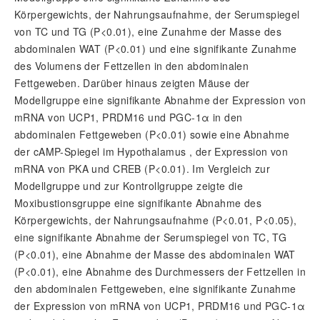
Körpergewichts, der Nahrungsaufnahme, der Serumspiegel
von TC und TG (
P
<0.01), eine Zunahme der Masse des
abdominalen WAT (
P
<0.01) und eine signifikante Zunahme
des Volumens der Fettzellen in den abdominalen
Fettgeweben. Darüber hinaus zeigten Mäuse der
Modellgruppe eine signifikante Abnahme der Expression von
mRNA von UCP1, PRDM16 und PGC-1α in den
abdominalen Fettgeweben (
P
<0.01) sowie eine Abnahme
der cAMP-Spiegel im Hypothalamus , der Expression von
mRNA von PKA und CREB (
P
<0.01). Im Vergleich zur
Modellgruppe und zur Kontrollgruppe zeigte die
Moxibustionsgruppe eine signifikante Abnahme des
Körpergewichts, der Nahrungsaufnahme (
P
<0.01,
P
<0.05),
eine signifikante Abnahme der Serumspiegel von TC, TG
(
P
<0.01), eine Abnahme der Masse des abdominalen WAT
(
P
<0.01), eine Abnahme des Durchmessers der Fettzellen in
den abdominalen Fettgeweben, eine signifikante Zunahme
der Expression von mRNA von UCP1, PRDM16 und PGC-1α