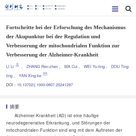
Fortschritte bei der Erforschung des Mechanismus
der Akupunktur bei der Regulation und
Verbesserung der mitochondrialen Funktion zur
Verbesserung der Alzheimer-Krankheit
LI Li
,
ZHANG Ren-zhen
,
MA Cui
,
WEI Yu-ting
,
DOU Ting-
ting
,
YAN Xing-ke
DOI：
10.13702/j.1000-0607.20241297
摘要
Alzheimer-Krankheit (AD) ist eine häufige
neurodegenerative Erkrankung, und Störungen der
mitochondrialen Funktion sind eng mit dem Auftreten der