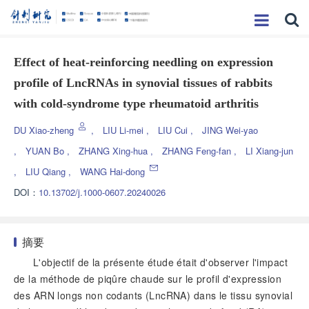
Effect of heat-reinforcing needling on expression
profile of LncRNAs in synovial tissues of rabbits
with cold-syndrome type rheumatoid arthritis
DU Xiao-zheng
,
LIU Li-mei
,
LIU Cui
,
JING Wei-yao
,
YUAN Bo
,
ZHANG Xing-hua
,
ZHANG Feng-fan
,
LI Xiang-jun
,
LIU Qiang
,
WANG Hai-dong
DOI：
10.13702/j.1000-0607.20240026
摘要
L'objectif de la présente étude était d'observer l'impact
de la méthode de piqûre chaude sur le profil d'expression
des ARN longs non codants (LncRNA) dans le tissu synovial