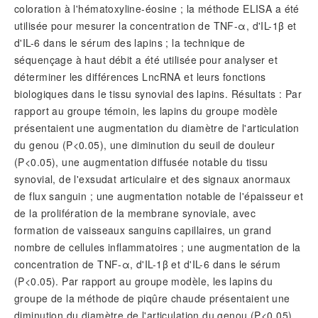
coloration à l'hématoxyline-éosine ; la méthode ELISA a été
utilisée pour mesurer la concentration de TNF-α, d'IL-1β et
d'IL-6 dans le sérum des lapins ; la technique de
séquençage à haut débit a été utilisée pour analyser et
déterminer les différences LncRNA et leurs fonctions
biologiques dans le tissu synovial des lapins. Résultats : Par
rapport au groupe témoin, les lapins du groupe modèle
présentaient une augmentation du diamètre de l'articulation
du genou (
P
<0.05), une diminution du seuil de douleur
(
P
<0.05), une augmentation diffusée notable du tissu
synovial, de l'exsudat articulaire et des signaux anormaux
de flux sanguin ; une augmentation notable de l'épaisseur et
de la prolifération de la membrane synoviale, avec
formation de vaisseaux sanguins capillaires, un grand
nombre de cellules inflammatoires ; une augmentation de la
concentration de TNF-α, d'IL-1β et d'IL-6 dans le sérum
(
P
<0.05). Par rapport au groupe modèle, les lapins du
groupe de la méthode de piqûre chaude présentaient une
diminution du diamètre de l'articulation du genou (
P
<0.05),