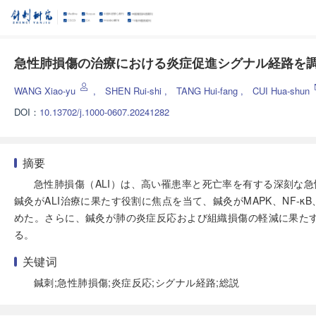
急性肺損傷の治療における炎症促進シグナル経路を
WANG Xiao-yu
,
SHEN Rui-shi
,
TANG Hui-fang
,
CUI Hua-shun
DOI：
10.13702/j.1000-0607.20241282
摘要
急性肺損傷（ALI）は、高い罹患率と死亡率を有する深刻な
鍼灸がALI治療に果たす役割に焦点を当て、鍼灸がMAPK、NF-κ
めた。さらに、鍼灸が肺の炎症反応および組織損傷の軽減に果たす
る。
关键词
鍼刺;急性肺損傷;炎症反応;シグナル経路;総説