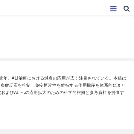
近年、ALI治療における鍼灸の応用が広く注目されている。本稿は
し、過剰な炎症反応を抑制し免疫恒常性を維持する作用機序を体系的にまと
およびALIへの応用拡大のための科学的根拠と参考資料を提供す