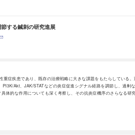
調節する鍼刺の研究進展
急性重症疾患であり、既存の治療戦略に大きな課題をもたらしている。
B、PI3K/Akt、JAK/STATなどの炎症促進シグナル経路を調節
具体的な作用についても深く考察し、その抗炎症機序のさらなる研究