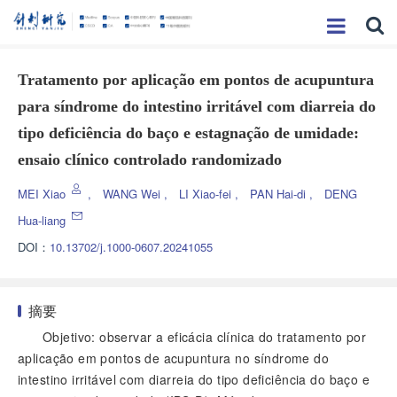
Tratamento por aplicação em pontos de acupuntura
para síndrome do intestino irritável com diarreia do
tipo deficiência do baço e estagnação de umidade:
ensaio clínico controlado randomizado
MEI Xiao
,
WANG Wei
,
LI Xiao-fei
,
PAN Hai-di
,
DENG
Hua-liang
DOI：
10.13702/j.1000-0607.20241055
摘要
Objetivo: observar a eficácia clínica do tratamento por
aplicação em pontos de acupuntura no síndrome do
intestino irritável com diarreia do tipo deficiência do baço e