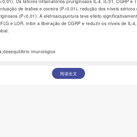
0,01). Os fatores inflamatórios pruriginosos IL-4, IL-31, CGRP
tuação de lesões e coceira (P<0,01), redução dos níveis séricos d
iginosos (P<0,01). A eletroacupuntura teve efeito significativame
 e LOR, inibir a liberação de CGRP e reduzir os níveis de IL-4, IL
obal.
a;desequilíbrio imunológico
阅读全文