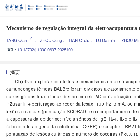
Mecanismo de regulação integral da eletroacupuntura 
TANG Qian
,
ZHOU Cong
,
TIAN Ci-qiu
,
LU Da-min
,
ZHOU Min
DOI：
10.13702/j.1000-0607.20251091
摘要
Objetivo: explorar os efeitos e mecanismos da eletroacupu
camundongos fêmeas BALB/c foram divididos aleatoriamente em
outros grupos foram induzidos ao modelo AD por aplicação tóp
(“Zusanli” + perfuração ao redor da lesão, 100 Hz, 3 mA, 30 mi
lesões cutâneas (pontuação SCORAD) e o comportamento de coce
a espessura da epiderme; níveis séricos de IgE, IL-4, IL-5 e IL
relacionado ao gene da calcitonina (CGRP) e receptor TRPV1
pontuação de lesões cutâneas e número de coceiras (P<0,01), es