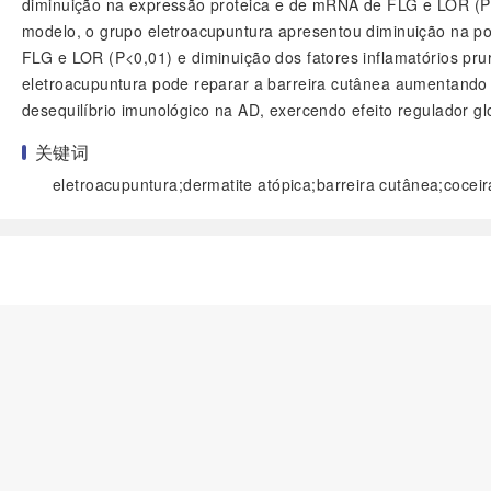
diminuição na expressão proteica e de mRNA de FLG e LOR (P<
modelo, o grupo eletroacupuntura apresentou diminuição na pon
FLG e LOR (P<0,01) e diminuição dos fatores inflamatórios prur
eletroacupuntura pode reparar a barreira cutânea aumentando FLG
desequilíbrio imunológico na AD, exercendo efeito regulador gl
关键词
eletroacupuntura;dermatite atópica;barreira cutânea;coceir