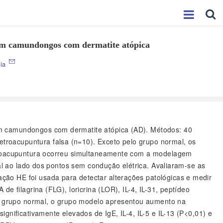
o em camundongos com dermatite atópica
xia
a em camundongos com dermatite atópica (AD). Métodos: 40
troacupuntura falsa (n=10). Exceto pelo grupo normal, os
letroacupuntura ocorreu simultaneamente com a modelagem
ial ao lado dos pontos sem condução elétrica. Avaliaram-se as
ção HE foi usada para detectar alterações patológicas e medir
e filagrina (FLG), loricrina (LOR), IL-4, IL-31, peptídeo
o grupo normal, o grupo modelo apresentou aumento na
gnificativamente elevados de IgE, IL-4, IL-5 e IL-13 (P<0,01) e