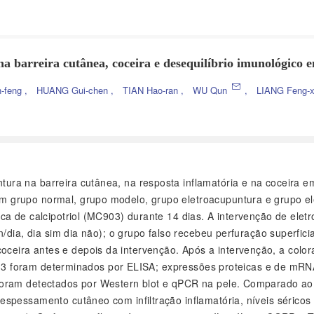
na barreira cutânea, coceira e desequilíbrio imunológic
-feng
,
HUANG Gui-chen
,
TIAN Hao-ran
,
WU Qun
,
LIANG Feng-
ntura na barreira cutânea, na resposta inflamatória e na coceir
 grupo normal, grupo modelo, grupo eletroacupuntura e grupo ele
ica de calcipotriol (MC903) durante 14 dias. A intervenção de e
n/dia, dia sim dia não); o grupo falso recebeu perfuração superfic
ira antes e depois da intervenção. Após a intervenção, a colora
-13 foram determinados por ELISA; expressões proteicas e de mRNA d
 foram detectados por Western blot e qPCR na pele. Comparado a
pessamento cutâneo com infiltração inflamatória, níveis séricos si