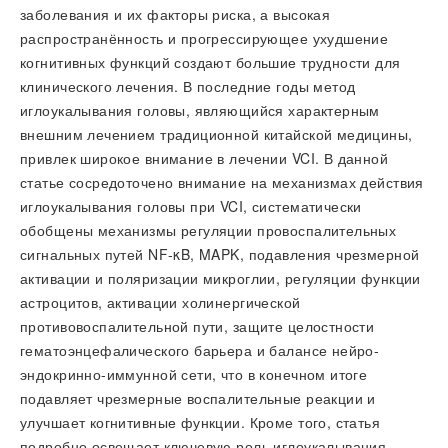
заболевания и их факторы риска, а высокая
распространённость и прогрессирующее ухудшение
когнитивных функций создают большие трудности для
клинического лечения. В последние годы метод
иглоукалывания головы, являющийся характерным
внешним лечением традиционной китайской медицины,
привлек широкое внимание в лечении VCI. В данной
статье сосредоточено внимание на механизмах действия
иглоукалывания головы при VCI, систематически
обобщены механизмы регуляции провоспалительных
сигнальных путей NF-κB, MAPK, подавления чрезмерной
активации и поляризации микроглии, регуляции функции
астроцитов, активации холинергической
противовоспалительной пути, защите целостности
гематоэнцефалического барьера и балансе нейро-
эндокринно-иммунной сети, что в конечном итоге
подавляет чрезмерные воспалительные реакции и
улучшает когнитивные функции. Кроме того, статья
подробно освещает ключевую роль иглоукалывания