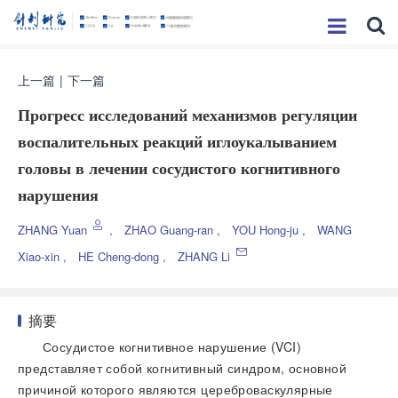
上一篇
|
下一篇
Прогресс исследований механизмов регуляции
воспалительных реакций иглоукалыванием
головы в лечении сосудистого когнитивного
нарушения
ZHANG Yuan
,
ZHAO Guang-ran
,
YOU Hong-ju
,
WANG
Xiao-xin
,
HE Cheng-dong
,
ZHANG Li
摘要
Сосудистое когнитивное нарушение (VCI)
представляет собой когнитивный синдром, основной
причиной которого являются цереброваскулярные