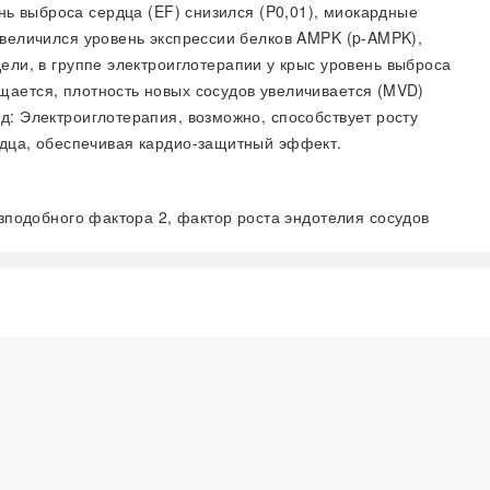
нь выброса сердца (EF) снизился (
P
0,01), миокардные
 увеличился уровень экспрессии белков AMPK (p-AMPK),
дели, в группе электроиглотерапии у крыс уровень выброса
щается, плотность новых сосудов увеличивается (MVD)
од: Электроиглотерапия, возможно, способствует росту
рдца, обеспечивая кардио-защитный эффект.
подобного фактора 2, фактор роста эндотелия сосудов