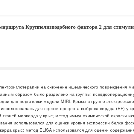
 маршрута Круппелизподобного фактора 2 для стимули
лектроиглотерапии на снижение ишемического повреждения мио
айным образом было разделено на группы: псевдооперационную
ардии для подготовки модели MIRI. Крысы в группе электроэксп
я использовалась для оценки процента выброса сердца (EF) у 
тканей миокарда у крыс; метод иммунохимической окраски исп
рования использовался для оценки уровня экспрессии белка ф
окарда крыс; метод ELISA использовался для оценки содержани