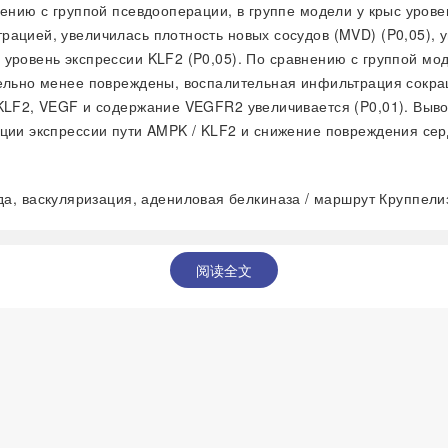
ению с группой псевдооперации, в группе модели у крыс урове
рацией, увеличилась плотность новых сосудов (MVD) (
P
0,05),
я уровень экспрессии KLF2 (
P
0,05). По сравнению с группой мо
тельно менее повреждены, воспалительная инфильтрация сокра
 KLF2, VEGF и содержание VEGFR2 увеличивается (
P
0,01). Выв
яции экспрессии пути AMPK / KLF2 и снижение повреждения се
а, васкуляризация, адениловая белкиназа / маршрут Круппелиз
阅读全文