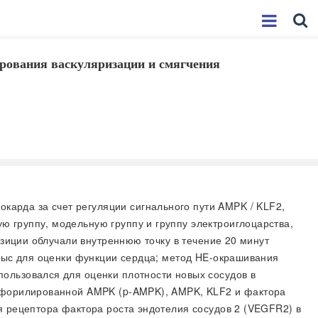
рования васкуляризации и смягчения
карда за счет регуляции сигнального пути AMPK / KLF2,
 группу, модельную группу и группу электроиглоцарства,
озиции облучали внутреннюю точку в течение 20 минут
крыс для оценки функции сердца; метод HE-окрашивания
ользовался для оценки плотности новых сосудов в
осфорилированной AMPK (p-AMPK), AMPK, KLF2 и фактора
я рецептора фактора роста эндотелия сосудов 2 (VEGFR2) в