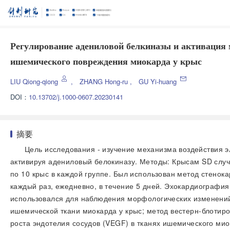
Регулирование адениловой белкиназы и активация
ишемического повреждения миокарда у крыс
LIU Qiong-qiong
,
ZHANG Hong-ru
,
GU Yi-huang
DOI：
10.13702/j.1000-0607.20230141
摘要
Цель исследования - изучение механизма воздействия э
активируя адениловый белокиназу. Методы: Крысам SD случ
по 10 крыс в каждой группе. Был использован метод стенок
каждый раз, ежедневно, в течение 5 дней. Эхокардиографи
использовался для наблюдения морфологических изменений 
ишемической ткани миокарда у крыс; метод вестерн-блоти
роста эндотелия сосудов (VEGF) в тканях ишемического ми