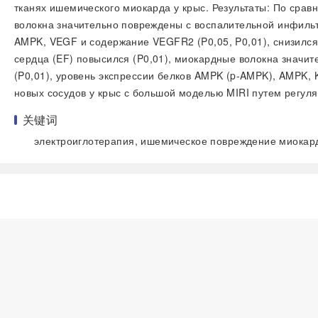
тканях ишемического миокарда у крыс. Результаты: По сравн
волокна значительно повреждены с воспалительной инфильт
AMPK, VEGF и содержание VEGFR2 (
P
0,05,
P
0,01), снизилс
сердца (EF) повысился (
P
0,01), миокардные волокна значи
(
P
0,01), уровень экспрессии белков AMPK (p-AMPK), AMPK,
новых сосудов у крыс с большой моделью MIRI путем регул
关键词
электроиглотерапия, ишемическое повреждение миокард