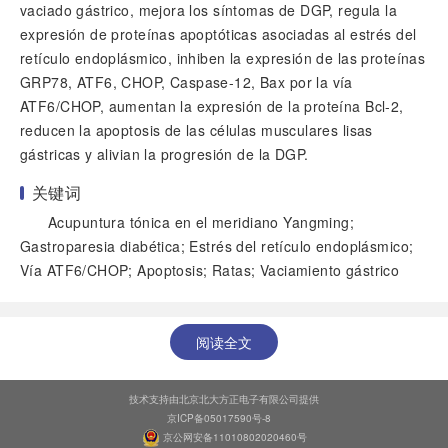
vaciado gástrico, mejora los síntomas de DGP, regula la
expresión de proteínas apoptóticas asociadas al estrés del
retículo endoplásmico, inhiben la expresión de las proteínas
GRP78, ATF6, CHOP, Caspase-12, Bax por la vía
ATF6/CHOP, aumentan la expresión de la proteína Bcl-2,
reducen la apoptosis de las células musculares lisas
gástricas y alivian la progresión de la DGP.
关键词
Acupuntura tónica en el meridiano Yangming;
Gastroparesia diabética; Estrés del retículo endoplásmico;
Vía ATF6/CHOP; Apoptosis; Ratas; Vaciamiento gástrico
阅读全文
技术支持由北京北大方正电子有限公司提供
京ICP备05017590号-8
京公网安备11010802020460号