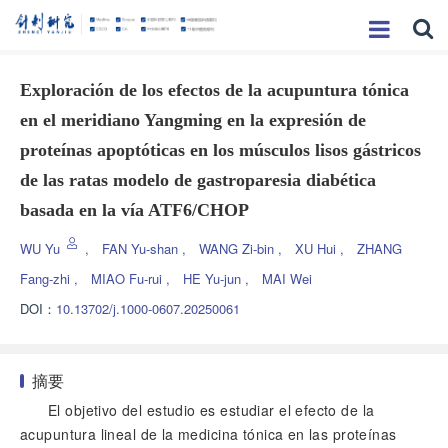
Exploración de los efectos de la acupuntura tónica
en el meridiano Yangming en la expresión de
proteínas apoptóticas en los músculos lisos gástricos
de las ratas modelo de gastroparesia diabética
basada en la vía ATF6/CHOP
WU Yu
,
FAN Yu-shan
,
WANG Zi-bin
,
XU Hui
,
ZHANG
Fang-zhi
,
MIAO Fu-rui
,
HE Yu-jun
,
MAI Wei
DOI：
10.13702/j.1000-0607.20250061
摘要
El objetivo del estudio es estudiar el efecto de la
acupuntura lineal de la medicina tónica en las proteínas