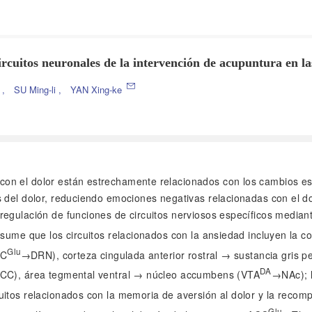
ircuitos neuronales de la intervención de acupuntura en l
u
,
SU Ming-li
,
YAN Xing-ke
 con el dolor están estrechamente relacionados con los cambios estr
 del dolor, reduciendo emociones negativas relacionadas con el do
gulación de funciones de circuitos nerviosos específicos mediante 
esume que los circuitos relacionados con la ansiedad incluyen la c
Glu
CC
→DRN), corteza cingulada anterior rostral → sustancia gris pe
DA
CC), área tegmental ventral → núcleo accumbens (VTA
→NAc); l
uitos relacionados con la memoria de aversión al dolor y la reco
Glu