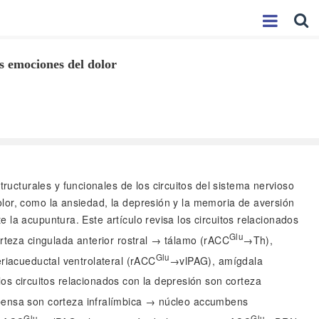
as emociones del dolor
ucturales y funcionales de los circuitos del sistema nervioso
lor, como la ansiedad, la depresión y la memoria de aversión
la acupuntura. Este artículo revisa los circuitos relacionados
Glu
orteza cingulada anterior rostral → tálamo (rACC
→Th),
Glu
riacueductal ventrolateral (rACC
→vlPAG), amígdala
os circuitos relacionados con la depresión son corteza
mpensa son corteza infralímbica → núcleo accumbens
Glu
Glu