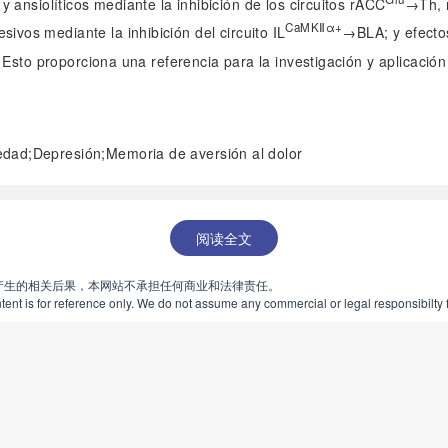
ansiolíticos mediante la inhibición de los circuitos rACC
→Th, 
CaMKⅡα+
ivos mediante la inhibición del circuito IL
→BLA; y efectos
Esto proporciona una referencia para la investigación y aplicació
edad;Depresión;Memoria de aversión al dolor
阅读全文
产生的相关后果，本网站不承担任何商业和法律责任。
ent is for reference only. We do not assume any commercial or legal responsibilty