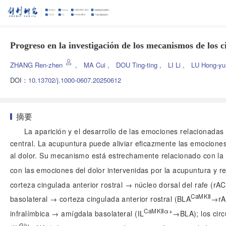
Progreso en la investigación de los mecanismos de los c
ZHANG Ren-zhen
,
MA Cui
,
DOU Ting-ting
,
LI Li
,
LU Hong-y
DOI：
10.13702/j.1000-0607.20250612
摘要
La aparición y el desarrollo de las emociones relacionadas
central. La acupuntura puede aliviar eficazmente las emociones
al dolor. Su mecanismo está estrechamente relacionado con la re
con las emociones del dolor intervenidas por la acupuntura y r
corteza cingulada anterior rostral → núcleo dorsal del rafe (rA
CaMKⅡ
basolateral → corteza cingulada anterior rostral (BLA
→rA
CaMKⅡα+
infralímbica → amígdala basolateral (IL
→BLA); los circ
Glu