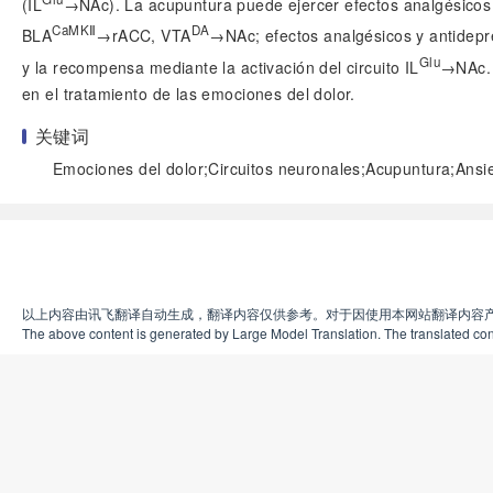
(IL
→NAc). La acupuntura puede ejercer efectos analgésicos y 
CaMKⅡ
DA
BLA
→rACC, VTA
→NAc; efectos analgésicos y antidepres
Glu
y la recompensa mediante la activación del circuito IL
→NAc. 
en el tratamiento de las emociones del dolor.
关键词
Emociones del dolor;Circuitos neuronales;Acupuntura;Ansi
以上内容由讯飞翻译自动生成，翻译内容仅供参考。对于因使用本网站翻译内容
The above content is generated by Large Model Translation. The translated cont