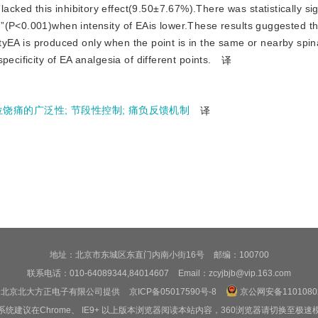
ed this inhibitory effect(9.50±7.67%).There was statistically sig
”(P<0.001)when intensity of EAis lower.These results guggested th
nsityEA is produced only when the point is in the same or nearby spi
ecificity of EA analgesia of different points.
译
位饶痛的广泛性
;
节段性控制
;
痛负反馈机制
译
地址：北京市东城区东直门内南小街16号
邮编：100700
联系电话：010-64089344,84014607
Email：zcyjbjb@vip.163.com
由北京北大方正电子有限公司提供
京ICP备05017590号-8
京公网安备11010802
系统建议在Chrome、 IE9+ 以上版本浏览器阅读本站内容，360浏览器请切换至极速