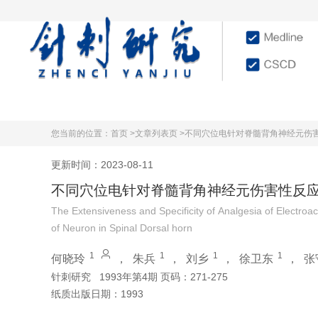
首页
学术文献
杂志
您当前的位置：
首页 >
文章列表页 >
不同穴位电针对脊髓背角神经元伤
更新时间：2023-08-11
不同穴位电针对脊髓背角神经元伤害性反
The Extensiveness and Specificity of Analgesia of Electroa
of Neuron in Spinal Dorsal horn
1
1
1
1
何晓玲
，
朱兵
，
刘乡
，
徐卫东
，
张
针刺研究
1993年第4期 页码：271-275
纸质出版日期：
1993