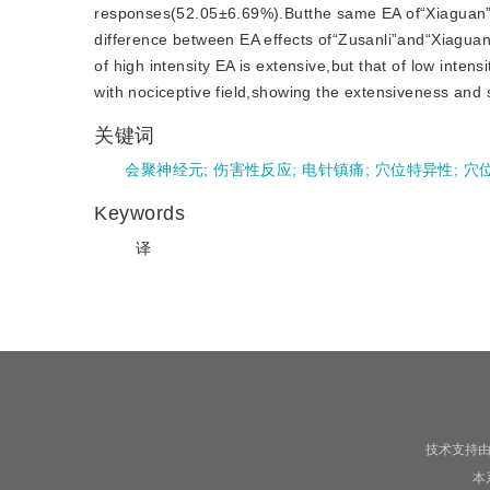
responses(52.05±6.69%).Butthe same EA of“Xiaguan”lack
difference between EA effects of“Zusanli”and“Xiaguan
of high intensity EA is extensive,but that of low inte
with nociceptive field,showing the extensiveness and sp
关键词
会聚神经元
;
伤害性反应
;
电针镇痛
;
穴位特异性
;
穴
Keywords
译
技术支持
本