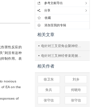
参考文献导出
分享
收藏
添加至我的专辑
相关文章
电针对三叉背角会聚神经元镇痛作用的广泛性和特异性的中枢机制研究
元伤害性反应的
关”则没有这种
电针对三叉神经脊束尾侧核会聚神经元镇痛作用的穴位特异性和广泛性
的抑制作用。表
相关作者
徐卫东
刘乡
to noxious
 of EA on the
朱兵
何晓玲
responses of
张守信
张守信