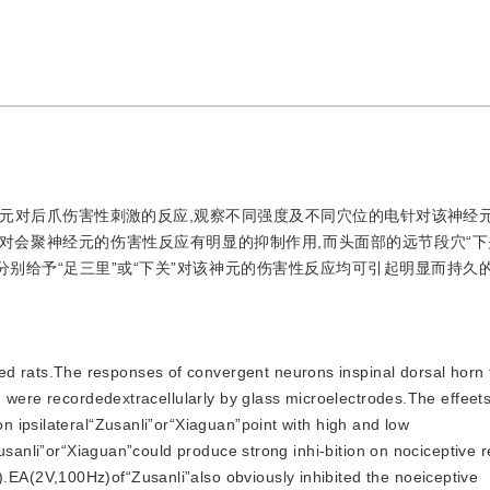
元对后爪伤害性刺激的反应,观察不同强度及不同穴位的电针对该神经
里”对会聚神经元的伤害性反应有明显的抑制作用,而头面部的远节段穴“下
针分别给予“足三里”或“下关”对该神元的伤害性反应均可引起明显而持久
d rats.The responses of convergent neurons inspinal dorsal horn 
 were recordedextracellularly by glass microelectrodes.The effeets
 ipsilateral“Zusanli”or“Xiaguan”point with high and low
Zusanli”or“Xiaguan”could produce strong inhi-bition on nociceptive 
A(2V,100Hz)of“Zusanli”also obviously inhibited the noeiceptive