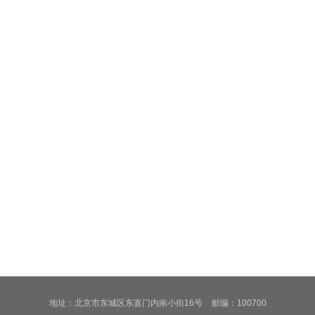
地址：北京市东城区东直门内南小街16号
邮编：100700