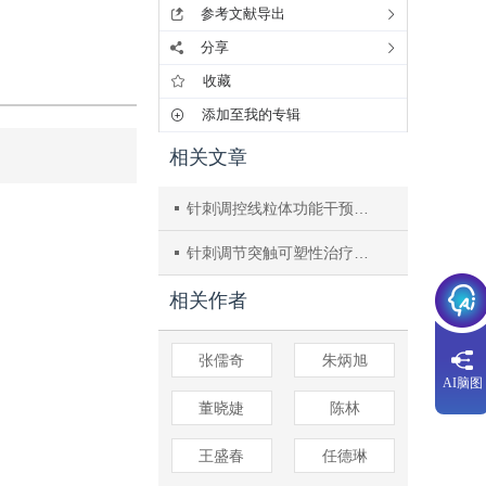
参考文献导出
分享
收藏
添加至我的专辑
相关文章
针刺调控线粒体功能干预帕金森病的研究进展
针刺调节突触可塑性治疗阿尔茨海默病机制的研究进展
相关作者
张儒奇
朱炳旭
AI脑图
董晓婕
陈林
王盛春
任德琳