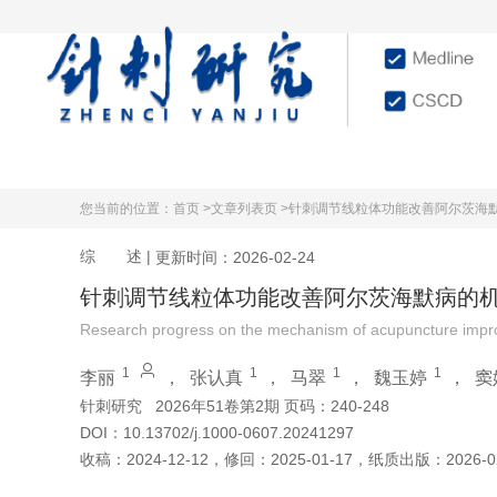
首页
学术文献
杂志
您当前的位置：
首页 >
文章列表页 >
针刺调节线粒体功能改善阿尔茨海
综 述
|
更新时间：2026-02-24
针刺调节线粒体功能改善阿尔茨海默病的
Research progress on the mechanism of acupuncture improv
1
1
1
1
李丽
，
张认真
，
马翠
，
魏玉婷
，
窦
针刺研究
2026年51卷第2期 页码：240-248
DOI：
10.13702/j.1000-0607.20241297
收稿：
2024-12-12
，
修回：
2025-01-17
，
纸质出版：
2026-0