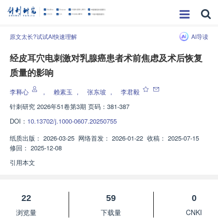
原文太长?试试AI快速理解
AI导读
经皮耳穴电刺激对乳腺癌患者术前焦虑及术后恢复
质量的影响
李释心
，
赖素玉
，
张东坡
，
李君毅
针刺研究
2026年51卷第3期 页码：381-387
DOI：
10.13702/j.1000-0607.20250755
纸质出版：
2026-03-25
网络首发：
2026-01-22
收稿：
2025-07-15
修回：
2025-12-08
引用本文
22
59
0
浏览量
下载量
CNKI