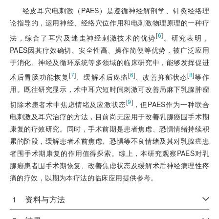
经皮耳穴电刺激（PAES）是遵循神经解剖学、针灸经络理
论指导的，运用神经、经络穴位作用和电刺激物理原理的一种疗
[
6
]
法，综合了耳穴及迷走神经刺激技术的优势
。研究表明，
PAES因其疗效确切、安全性高、操作简便等优势，被广泛应用
于消化、神经及循环系统等多领域的临床研究中，能够发挥促进
[
7
]
[
6
]
[
8
]
术后胃肠功能恢复
、缓解术后疼痛
、改善抑郁状态
等作
用。既往研究显示，术中耳穴短时间刺激可改善局麻下乳腺肿瘤
[
9
]
切除术患者术中焦虑情绪及应激状态
，但PAES作为一种联合
电刺激及耳穴治疗的方法，目前尚无应用于改善乳腺癌围手术期
康复的疗效研究。同时，手术前期是患者焦虑、恐惧情绪持续积
累的阶段，缓解患者术前焦虑、恐惧等不良情绪及其对乳腺癌患
者围手术期康复的作用值得探索。综上，本研究观察PAES对乳
腺癌患者围手术期恢复、改善焦虑状态及缓解术后神经病理性疼
痛的疗效，以期为本疗法的临床应用提供参考。
1 资料与方法