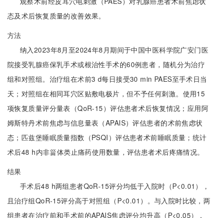
观察术前经皮耳穴电刺激（PAES）对乳腺癌患者术前焦虑状
态及术后恢复质量的改善效果。
方法
纳入2023年8月至2024年8月期间于中国中医科学院广安门医
院接受乳腺癌保乳手术或根治性手术的60例患者，随机分为治疗
组和对照组。治疗组在术前3 d每日接受30 min PAES至手术日当
天；对照组在相同耳穴区贴敷电极片，但不予任何刺激。使用15
项恢复质量评分量表（QoR-15）评估患者术后恢复情况；应用阿
姆斯特丹术前焦虑与信息量表（APAIS）评估患者的术前焦虑状
态；匹兹堡睡眠质量指数（PSQI）评估患者术前睡眠质量；统计
术后48 h内非甾体类止痛药使用数量，评估患者术后疼痛情况。
结果
手术后48 h两组患者QoR-15评分均低于入院时（P<0.01），
且治疗组QoR-15评分高于对照组（P<0.01）。与入院时比较，两
组患者在治疗前和手术前的APAIS焦虑评分均升高（P<0.05），