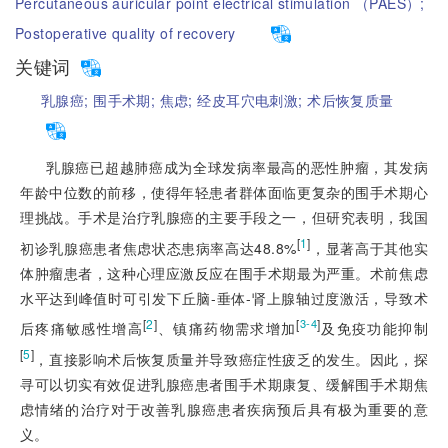
Percutaneous auricular point electrical stimulation （PAES）;
Postoperative quality of recovery
关键词
乳腺癌;
围手术期;
焦虑;
经皮耳穴电刺激;
术后恢复质量
乳腺癌已超越肺癌成为全球发病率最高的恶性肿瘤，其发病
年龄中位数的前移，使得年轻患者群体面临更复杂的围手术期心
理挑战。手术是治疗乳腺癌的主要手段之一，但研究表明，我国
[
1
]
初诊乳腺癌患者焦虑状态患病率高达48.8%
，显著高于其他实
体肿瘤患者，这种心理应激反应在围手术期最为严重。术前焦虑
水平达到峰值时可引发下丘脑-垂体-肾上腺轴过度激活，导致术
[
2
]
[
]
3-4
后疼痛敏感性增高
、镇痛药物需求增加
及免疫功能抑制
[
5
]
，直接影响术后恢复质量并导致癌
症性疲乏的发生。因此，探
寻可以切实有效促进乳腺癌患者围手术期康复、缓解围手术期焦
虑情绪的治疗对于改善乳腺癌患者疾病预后具有极为重要的意
义。