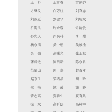
王 舒
王富春
方剑乔
方继良
白万柱
刘存志
刘保延
刘健华
刘智斌
乔海法
许金森
许能贵
孙忠人
严兴科
李 熳
杨永清
吴中朝
吴焕淦
吴 强
余曙光
张玉秋
张樟进
陈日新
陈永君
范郁山
周 嘉
赵百孝
赵京生
荣培晶
胡 玲
侯 艳
施 茵
施 静
晋志高
贾春生
夏有兵
徐 斌
高昕妍
高树中