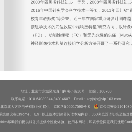
2009年四川省科技进步一等奖，2008年四川省科技进步
2016年中国针灸学会科学技术一等奖，2011年四川省“
校青年教师奖”等荣誉。近三年在国家重点研发计划课题
接组学技术的穴位效应中枢响应特征”研究方向，以针
（FD）、功能性便秘（FC）和无先兆性偏头痛（Mwo
神经影像技术和脑连接组学分析方法开展了一系列研究
地址：北京市东城区东直门内南小街16号
邮编：100700
联系电话：010-64089344,84014607
Email：zcyjbjb@vip.163.com
由北京北大方正电子有限公司提供
京ICP备05017590号-8
京公网安备11010802
系统建议在Chrome、 IE9+ 以上版本浏览器阅读本站内容，360浏览器请切换至极速
ookies帮助我们提供服务并提供个性化体验。使用本网站，即表示您同意我们使用Cooki