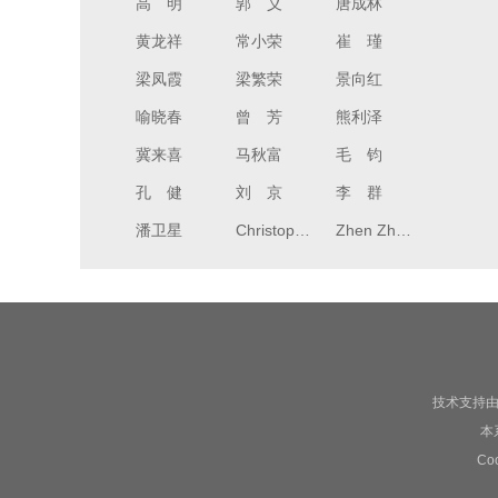
高 明
郭 义
唐成林
黄龙祥
常小荣
崔 瑾
梁凤霞
梁繁荣
景向红
喻晓春
曾 芳
熊利泽
冀来喜
马秋富
毛 钧
孔 健
刘 京
李 群
潘卫星
Christopher John Zaslawski
Zhen Zheng
朱勉生
（按姓名拼音字母排序）
主编
朱 兵
（按姓名拼音字母排序）
副主编
技术支持
本
刘俊岭
C
（按姓名拼音字母排序）
执行主编