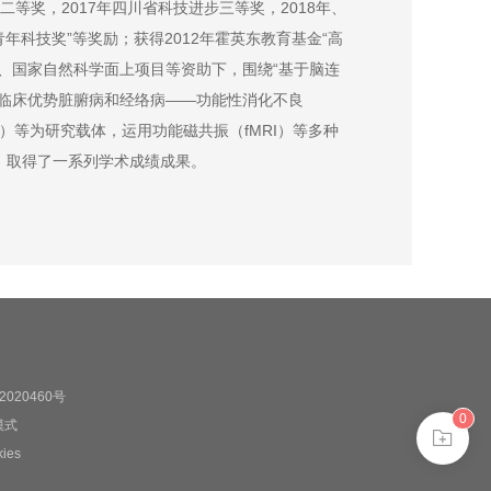
二等奖，2017年四川省科技进步三等奖，2018年、
青年科技奖”等奖励；获得2012年霍英东教育基金“高
、国家自然科学面上项目等资助下，围绕“基于脑连
灸临床优势脏腑病和经络病——功能性消化不良
A）等为研究载体，运用功能磁共振（fMRI）等多种
，取得了一系列学术成绩成果。
020460号
0
模式
es