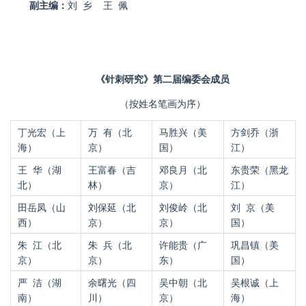
副主编：
刘
乡
王
佩
《针刺研究》第二届编委会成员
（按姓名笔画为序）
丁光宏（上
万 有（北
马胜兴（美
方剑乔（浙
海）
京）
国）
江）
王
华（湖
王富春（吉
邓良月（北
东贵荣（黑龙
北）
林）
京）
江）
田岳凤（山
刘保延（北
刘俊岭（北
刘
京（美
西）
京）
京）
国）
朱
江（北
朱
兵（北
许能贵（广
巩昌镇（美
京）
京）
东）
国）
严
洁（湖
余曙光（四
吴中朝（北
吴根诚（上
南）
川）
京）
海）