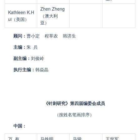
Zhen Zheng
Kathleen K.H
（澳大利
ui
（美国）
亚）
顾问：
曹小定
程莘农
韩济生
主编：
朱 兵
副主编：
刘俊岭
执行主编：
韩焱晶
《针刺研究》第四届编委会成员
（按姓名笔画排序）
中国：
万
有
马铁明
马骏
王世军