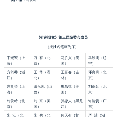
《针刺研究》第三届编委会成员
（按姓名笔画为序）
丁光宏（上
万
有（北
马胜兴（美
马铁明（辽
海）
京）
国）
宁）
方剑乔（浙
王
华（湖
王富春（吉
邓良月（北
江）
北）
林）
京）
东贵荣（上
田岳凤（山
巩昌镇（美
刘保延（北
海）
西）
国）
京）
刘俊岭（北
刘
京（美
孙忠人（黑龙
许能贵（广
京）
国）
江）
东）
朱
江（北
朱 兵（北
何天有（甘
严
洁（湖