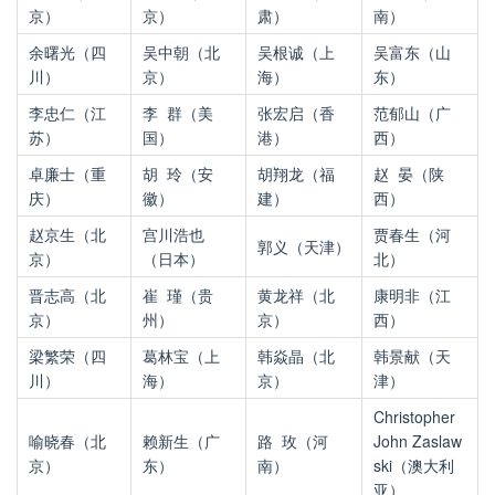
京）
京）
肃）
南）
余曙光（四
吴中朝（北
吴根诚（上
吴富东（山
川）
京）
海）
东）
李忠仁（江
李
群（美
张宏启（香
范郁山（广
苏）
国）
港）
西）
卓廉士（重
胡
玲（安
胡翔龙（福
赵
晏（陕
庆）
徽）
建）
西）
赵京生（北
宫川浩也
贾春生（河
郭义（天津）
京）
（日本）
北）
晋志高（北
崔 瑾（贵
黄龙祥（北
康明非（江
京）
州）
京）
西）
梁繁荣（四
葛林宝（上
韩焱晶（北
韩景献（天
川）
海）
京）
津）
Christopher
喻晓春（北
赖新生（广
路 玫（河
John Zaslaw
京）
东）
南）
ski
（澳大利
亚）