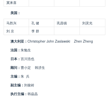
冀来喜
美国：
马胜兴
孔 健
巩昌镇
刘灵光
刘 京
李 群
澳大利亚：
Christopher John Zaslawski
Zhen Zheng
法国：
朱勉生
日本：
宫川浩也
顾问：
曹小定
韩济生
主编：
朱 兵
副主编：
刘俊岭
执行主编：
韩焱晶