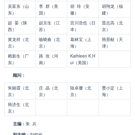
吴富东（山
李 群（美
胡
玲（安
胡翔龙（福
东）
国）
徽）
建）
赵 晏（陕
赵京生（江
宫川浩也（日
晋志高（北
西）
苏）
本）
京）
黄龙祥（北
喻晓春（北
葛林宝（上
韩景献（天
京）
京）
海）
津）
赖新生（广
路
玫（河
Kathleen K.H
东）
南）
ui
（美国）
顾问：
朱丽霞（北
庄
晶（北
陆卓珊（北
曹小定（上
京）
京）
京）
海）
韩济生（北
京）
主编：
朱 兵
副主编：
刘俊岭