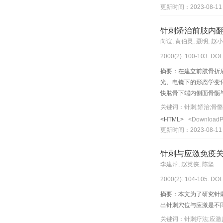
更新时间：2023-08-11
针刺矫治前肢内
向谊, 黄伯灵, 聂明, 赵
2000(2): 100-103. DOI
摘要：在建立前肢骨折后缓慢
光、电镜下的形态学变化
快肱骨下端内侧面骨骺
关键词：针刺;矫治;骨骼
<HTML>
<Download
更新时间：2023-08-11
针刺与应激免疫
李建萍, 赵英侠, 陈坚
2000(2): 104-105. DOI
摘要：本文为了研究针刺
出针刺穴位与应激是不同
关键词：针刺疗法;应激