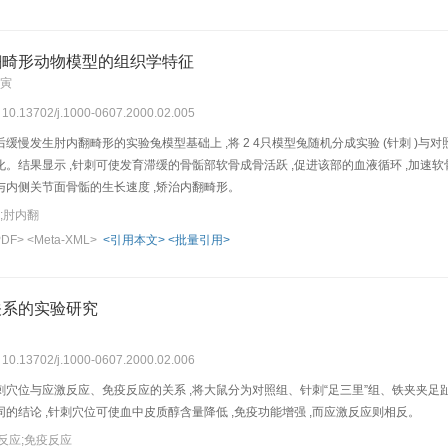
翻畸形动物模型的组织学特征
小寅
: 10.13702/j.1000-0607.2000.02.005
发生肘内翻畸形的实验兔模型基础上 ,将 2 4只模型兔随机分成实验 (针刺 )与对照 (空白 )
。结果显示 ,针刺可使发育滞缓的骨骺部软骨成骨活跃 ,促进该部的血液循环 ,加速
与内侧关节面骨骺的生长速度 ,矫治内翻畸形。
;肘内翻
PDF>
<Meta-XML>
<引用本文>
<批量引用>
关系的实验研究
: 10.13702/j.1000-0607.2000.02.006
穴位与应激反应、免疫反应的关系 ,将大鼠分为对照组、针刺“足三里”组、铁夹夹足趾组
的结论 ,针刺穴位可使血中皮质醇含量降低 ,免疫功能增强 ,而应激反应则相反。
反应;免疫反应