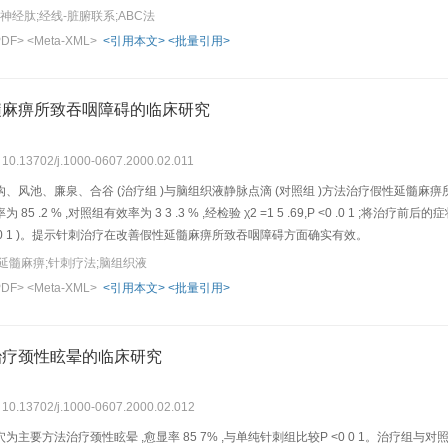
神经肽;经线-脏腑联系;ABC法
PDF>
<Meta-XML>
<引用本文>
<批量引用>
髓麻痹所致吞咽障碍的临床研究
: 10.13702/j.1000-0607.2000.02.011
、风池、廉泉、合谷 (治疗组 )与脑组织液静脉点滴 (对照组 )方法治疗假性延髓麻痹
5 .2 % ,对照组有效率为 3 3 .3 % ,经检验 χ2 =1 5 .69,P <0 .0 1
0 .0 1 )。提示针刺治疗在改善假性延髓麻痹所致吞咽障碍方面确实有效。
延髓麻痹;针刺疗法;脑组织液
PDF>
<Meta-XML>
<引用本文>
<批量引用>
治疗颈性眩晕的临床研究
: 10.13702/j.1000-0607.2000.02.012
主要方法治疗颈性眩晕 ,愈显率 85 7% ,与单纯针刺组比较P <0 0 1。治疗组与对照