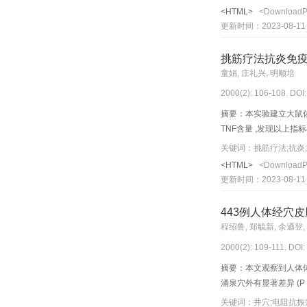
<HTML>
<Download
更新时间：2023-08-11
挑筋疗法抗炎免
童娟, 庄礼兴, 明顺培
2000(2): 106-108. DOI
摘要：本实验建立大鼠佐剂
TNF含量 ,发现以上
关键词：挑筋疗法;抗炎
<HTML>
<Download
更新时间：2023-08-11
443例人体经穴
程绍鲁, 郑毓新, 余迺登,
2000(2): 109-111. DOI
摘要：本文观察到人体体
涌泉穴外有显著差异 (P <
关键词：井穴;电阻抗振