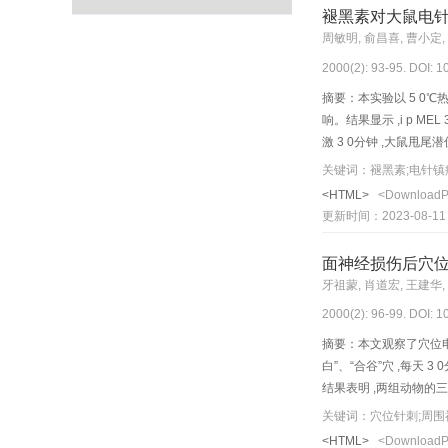
褪黑素对大鼠电
周敏明, 俞昌喜, 曹小定,
2000(2): 93-95. DOI: 
摘要：本实验以 5 0℃热
响。结果显示 ,i p MEL
激 3 0分钟 ,大鼠
关键词：褪黑素;电针镇
<HTML>
<Download
更新时间：2023-08-11
面神经损伤后穴位
牙祖蒙, 肖道宏, 王建华,
2000(2): 96-99. DOI: 
摘要：本文观察了穴位电
白”、“合谷”穴 ,每天
结果表明 ,两组动物的三
织中 ,针刺组原位杂交信
关键词：穴位针刺;周围
对面神经再生可能起促
<HTML>
<Download