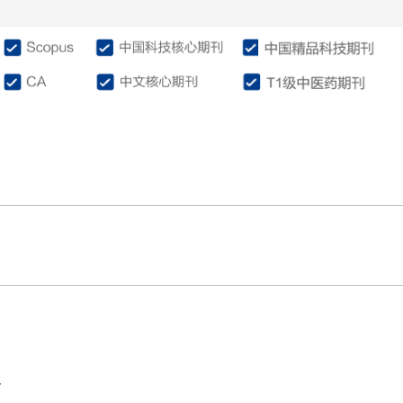
介绍
编委会
征稿投稿
作
灸