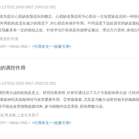
10.13702/j.1000-0607.2000.02.001
 986年首先提出心肌缺血预适应的概念。心肌缺血预适应为心肌在一次短暂缺血后的一种
的外周肌肉血流在减少的情况下 ,对心肌也有保护作用。不同温度下远处器官的缺血预
应现象具有一定的相似之处。针灸学治疗疾病是依据辨证施治、理法方穴原则 ,体现出
,弘扬针灸优势。
预适应;针灸
PDF>
<Meta-XML>
<引用本文>
<批量引用>
能的调控作用
10.13702/j.1000-0607.2000.02.002
控胃分泌的机制及意义。研究结果表明 ,针刺可通过以下几个方面影响胃分泌 :①经
上腺素能神经及肽能神经均发挥重要作用。②胃肠激素 ,尤其是与酸分泌密切相关的脑
、EGF等可能会改变细胞超微结构 ,参与细胞内信息系统 ,影响胃酸分泌。
泌;胃泌素;上皮生长因子
PDF>
<Meta-XML>
<引用本文>
<批量引用>