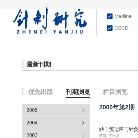
首页
学术文献
杂志
最新刊期
优先出版
刊期浏览
栏目浏览
2000年
第2期
2005
2004
缺血预适应与针
2003
蔡辉, 王艳君