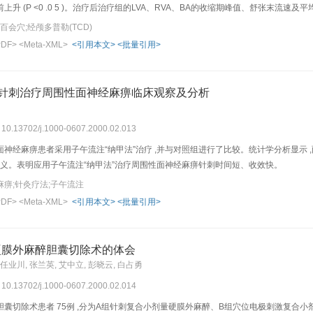
 (P <0 .0 5 )。治疗后治疗组的LVA、RVA、BA的收缩期峰值、舒张末流速及平均流
百会穴;经颅多普勒(TCD)
PDF>
<Meta-XML>
<引用本文>
<批量引用>
”针刺治疗周围性面神经麻痹临床观察及分析
: 10.13702/j.1000-0607.2000.02.013
神经麻痹患者采用子午流注“纳甲法”治疗 ,并与对照组进行了比较。统计学分析显示 ,
意义。表明应用子午流注“纳甲法”治疗周围性面神经麻痹针刺时间短、收效快。
痹;针灸疗法;子午流注
PDF>
<Meta-XML>
<引用本文>
<批量引用>
硬膜外麻醉胆囊切除术的体会
 任业川, 张兰英, 艾中立, 彭晓云, 白占勇
: 10.13702/j.1000-0607.2000.02.014
囊切除术患者 75例 ,分为A组针刺复合小剂量硬膜外麻醉、B组穴位电极刺激复合小剂