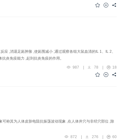
消退足跖肿胀 ,使跖围减小 ;通过观察各组大鼠血清的IL 1、IL 2、
机体抗炎免疫能力 ,起到抗炎免疫的作用。
987
|
78
|
18
可称其为人体皮肤电阻抗振荡波动现象 ,在人体井穴与非经穴部位 ,除
872
|
276
|
60