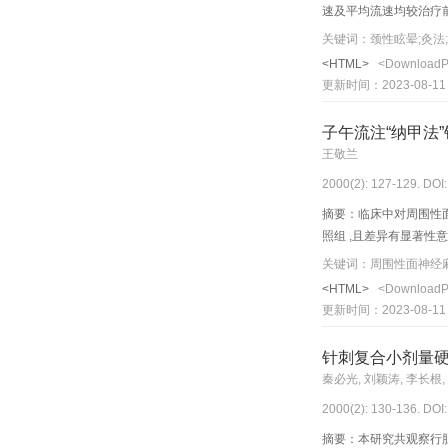
速及平均流速均较治疗前上升
关键词：颈性眩晕;灸法;
<HTML>
<Download
更新时间：2023-08-11
子午流注“纳甲法
王敬兰
2000(2): 127-129. DOI
摘要：临床中对周围性面
照组 ,且差异有显著性
关键词：周围性面神经麻
<HTML>
<Download
更新时间：2023-08-11
针刺复合小剂量
秦必光, 刘颖涛, 李长根,
2000(2): 130-136. DOI
摘要：本研究共观察行胆