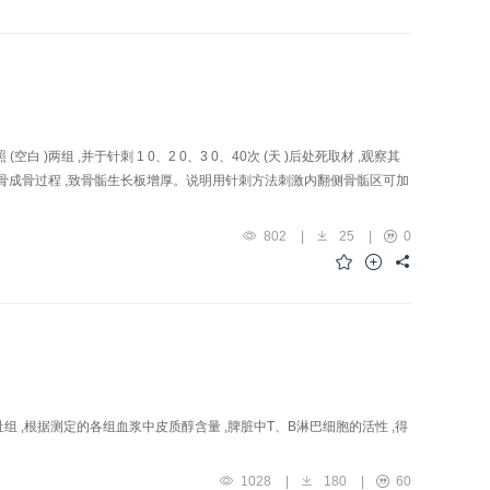
两组 ,并于针刺 1 0、2 0、3 0、40次 (天 )后处死取材 ,观察其
软骨成骨过程 ,致骨骺生长板增厚。说明用针刺方法刺激内翻侧骨骺区可加
802
|
25
|
0
 ,根据测定的各组血浆中皮质醇含量 ,脾脏中T、B淋巴细胞的活性 ,得
1028
|
180
|
60