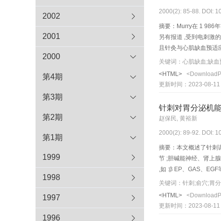
2000(2): 85-88. DOI: 
2002
摘要：Murry在 1
2001
另有报道 ,受到电刺激
且针灸与心肌缺血预适
2000
现象 ,阐述其作用机制 
关键词：心肌缺血;缺血
<HTML>
<Download
第4期
更新时间：2023-08-11
第3期
针刺对胃分泌机
第2期
赵保民, 黄裕新
2000(2): 89-92. DOI: 
第1期
摘要：本文概述了针刺调
1999
节 ;胆碱能神经、肾
,如 :β EP、GAS
1998
关键词：针刺;俞穴;胃分
<HTML>
<Download
1997
更新时间：2023-08-11
1996