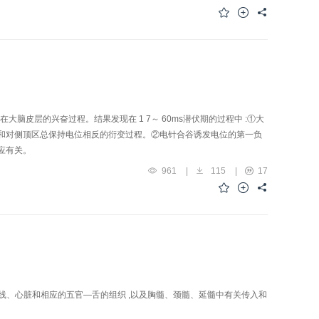
在大脑皮层的兴奋过程。结果发现在 1 7～ 60ms潜伏期的过程中 :①大
并且和对侧顶区总保持电位相反的衍变过程。②电针合谷诱发电位的第一负
效应有关。
961
|
115
|
17
经线、心脏和相应的五官—舌的组织 ,以及胸髓、颈髓、延髓中有关传入和