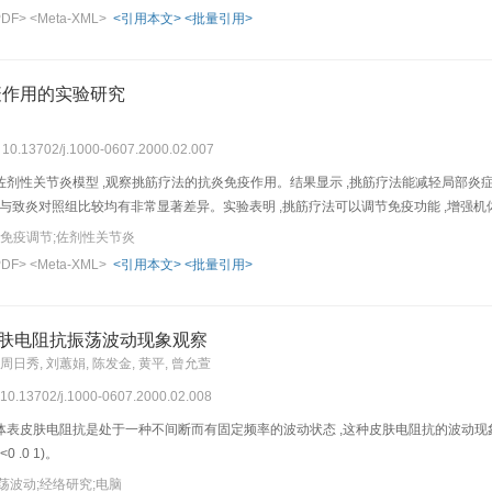
PDF>
<Meta-XML>
<引用本文>
<批量引用>
疫作用的实验研究
: 10.13702/j.1000-0607.2000.02.007
性关节炎模型 ,观察挑筋疗法的抗炎免疫作用。结果显示 ,挑筋疗法能减轻局部炎症反应 ,
指标与致炎对照组比较均有非常显著差异。实验表明 ,挑筋疗法可以调节免疫功能 ,增强
;免疫调节;佐剂性关节炎
PDF>
<Meta-XML>
<引用本文>
<批量引用>
皮肤电阻抗振荡波动现象观察
 周日秀, 刘蕙娟, 陈发金, 黄平, 曾允萱
: 10.13702/j.1000-0607.2000.02.008
表皮肤电阻抗是处于一种不间断而有固定频率的波动状态 ,这种皮肤电阻抗的波动现象
0 .0 1)。
荡波动;经络研究;电脑