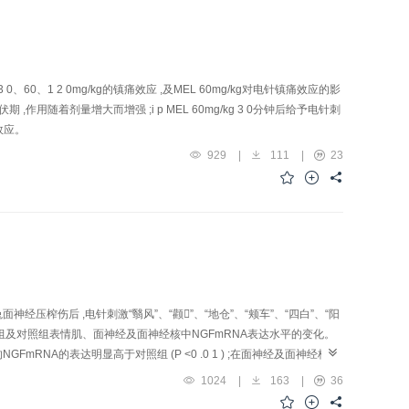
、60、1 2 0mg/kg的镇痛效应 ,及MEL 60mg/kg对电针镇痛效应的影
潜伏期 ,作用随着剂量增大而增强 ;i p MEL 60mg/kg 3 0分钟后给予电针刺
痛效应。
929
|
111
|
23
伤后 ,电针刺激“翳风”、“颧”、“地仓”、“颊车”、“四白”、“阳
术检测针刺组及对照组表情肌、面神经及面神经核中NGFmRNA表达水平的变化。
mRNA的表达明显高于对照组 (P <0 .0 1 ) ;在面神经及面神经核组
,在面神经再生过程中 ,穴位电针刺激能明显增强表情肌组织中NGF的表达 ,这
1024
|
163
|
36