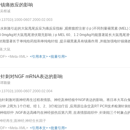
针镇痛效应的影响
 吴根诚
10.13702/j.1000-0607.2000.02.003
水刺激引起的大鼠甩尾反应为痛反应指标 ,观察腹腔注射 (i p )不同剂量褪黑素 (MEL) 3 0
 3 0mg/kg对大鼠甩尾潜伏期无影响 ;i p MEL 60、1 2 0mg/kg均能显著延长大鼠甩尾
甩尾潜伏期显著长于单纯给药组和单纯电针组 ,提示褪黑素具有镇痛作用 ,并能加强电针镇
痛;大鼠
PDF>
<Meta-XML>
<引用本文>
<批量引用>
针刺对NGF mRNA表达的影响
 谭颖徽
10.13702/j.1000-0607.2000.02.004
针刺激对面神经再生过程表情肌、神经及神经核中NGF表达的影响。将日本大耳白兔面神经压榨
 3 0分钟 ,2周为 1个疗程。经 1、2、3疗程治疗后 ,应用原位杂交及RT PCR技
种组织中 ,NGF表达高峰均在神经损伤后第六周 ;在表情肌组织中 ,针刺组三个时象点的NGF
号显著强于对照组 ,但RT PCR检测结果在两组中无显著差异 (P >0 .0 5 )。提示 
神经再生;面神经;神经生长因子
进作用。
PDF>
<Meta-XML>
<引用本文>
<批量引用>