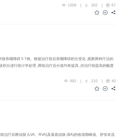
1008
|
202
|
67
所致吞咽障碍 5 7例。根据治疗前后吞咽障碍积分变化 ,观察两种疗法的
 ;将治疗前后的症状积分进行统计学处理 ,两组治疗后分值均有提高 ,但治疗组提高的幅度
892
|
210
|
40
组治疗后椎动脉 (LVA、RVA)及基底动脉 (BA)的收缩期峰值、舒张末流