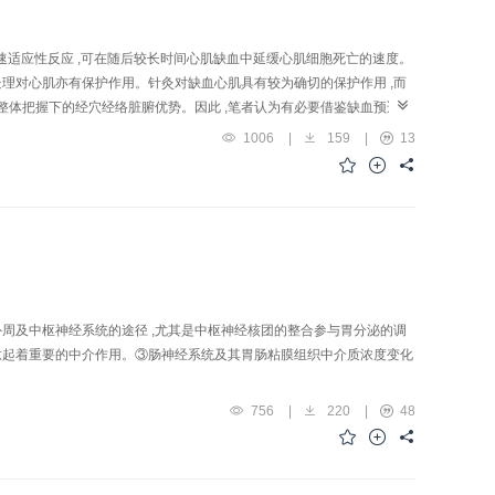
快速适应性反应 ,可在随后较长时间心肌缺血中延缓心肌细胞死亡的速度。
处理对心肌亦有保护作用。针灸对缺血心肌具有较为确切的保护作用 ,而
整体把握下的经穴经络脏腑优势。因此 ,笔者认为有必要借鉴缺血预适应
1006
|
159
|
13
外周及中枢神经系统的途径 ,尤其是中枢神经核团的整合参与胃分泌的调
肠肽起着重要的中介作用。③肠神经系统及其胃肠粘膜组织中介质浓度变化
756
|
220
|
48