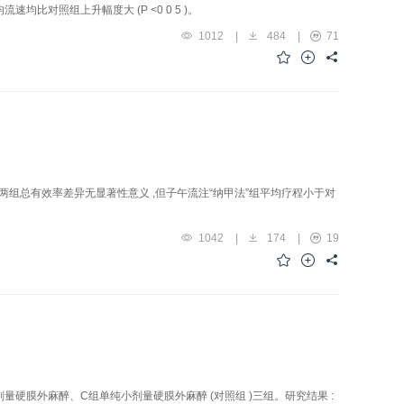
速均比对照组上升幅度大 (P <0 0 5 )。
1012
|
484
|
71
两组总有效率差异无显著性意义 ,但子午流注“纳甲法”组平均疗程小于对
1042
|
174
|
19
量硬膜外麻醉、C组单纯小剂量硬膜外麻醉 (对照组 )三组。研究结果 :