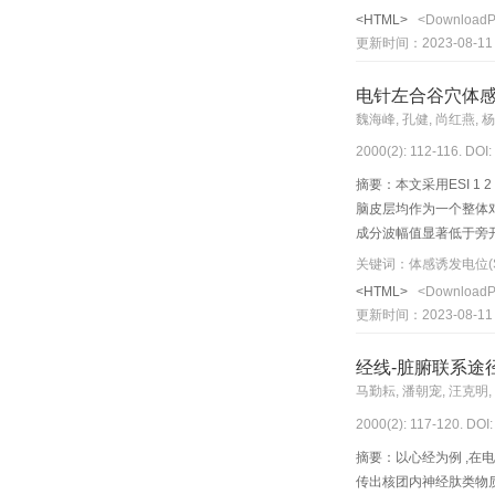
<HTML>
<Download
更新时间：2023-08-11
电针左合谷穴体感
魏海峰, 孔健, 尚红燕, 
2000(2): 112-116. DOI
摘要：本文采用ESI 1
脑皮层均作为一个整体对
成分波幅值显著低于旁
关键词：体感诱发电位(S
<HTML>
<Download
更新时间：2023-08-11
经线-脏腑联系途
马勤耘, 潘朝宠, 汪克明,
2000(2): 117-120. DOI
摘要：以心经为例 ,在
传出核团内神经肽类物