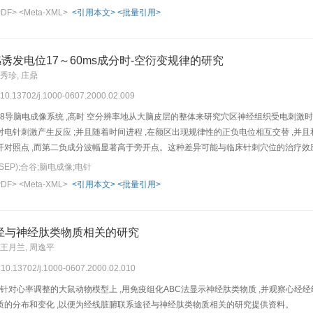
PDF>
<Meta-XML>
<引用本文>
<批量引用>
诱发电位17～60ms成分时-空衍变规律的研究
杨秀珍, 庄鼎
: 10.13702/j.1000-0607.2000.02.009
 2 8导脑电成像系统 ,高时 空分辨率地从大脑皮层的整体来研究穴区神经组织受电刺激时
电针刺激产生反应 ;并且随着时间进程 ,在额区出现规律性的正负电位相互交替 ,
开对照点 ,而第二负成分波幅显著高于旁开点。这种差异可能与临床针刺穴位的治疗
EP);合谷;脑电成像;电针
PDF>
<Meta-XML>
<引用本文>
<批量引用>
径与神经肽类物质相关的研究
 王月兰, 周逸平
: 10.13702/j.1000-0607.2000.02.010
电针对心率调整的大鼠动物模型上 ,用免疫组化ABC法显示神经肽类物质 ,并观察心经
质的分布和变化 ,以便为经线脏腑联系途径与神经肽类物质相关的研究提供资料。