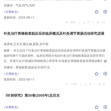
present paper,the authors sum up the term of acupuncture,"arrival of Qi" in
关键词：
气至;得气;内经
Chinese medical classic Huangdi Neijing(《黄帝内经》The Yellow Emperor's
<引用本文>
Internal Classic),from 1) the connotation,2) the patient's and the operator's
更新时间：
2023-08-11
feelings,and 3) the clinical significance.The authors think that "arrival of Qi"
806
|
0
|
13
means favorable regulation of Qi."Arrival of Qi" is different from "Deqi"
(achieving needling sensations).There are three kinds of statuses about
针灸治疗胃镜检查副反应的临床概况及针灸调节胃肠活动研究进展
"arrival of Qi" in Huangdi Neijing,namely,a) extinction of pathogenic factors
and restoration of the patient's resistance,b) balance of activities of "Rong"-Qi
崔承斌,王京京,魏正岫,栗新,吴中朝
and "Wei"-Qi(functional activities) in the human body,and c) normalization of
摘要：
本文总结了针灸治疗胃镜检查副反应的临床应用和针灸调节胃肠活动基
the disordered Qi.In case of "arrival of Qi",the patient may feel comfortable
础研究两个方面的资料。临床应用部分包括针灸治疗胃镜检查副反应的常用穴
around the focus or in the whole body or experience warm or cool feeling in
位、常用方法,针刺减轻胃镜检查心率异常,针灸配合胃镜检查提高胃镜诊断准确
the punctured area;and the operator may have a tightening feeling beneath
率;相关的针灸调节胃肠功能活动的实验研究包括针灸对胃运动及胃电的影响、
the acupuncture needle tip and the patient's pulse condition turns to
关键词：
胃镜检查;副反应;针刺疗法
对胃酸及胃肠激素的调整作用、对胃粘膜的保护作用以及经络及穴位的特异
normal.In clinic,"arrival of Qi" is the key in achieving a positive therapeutic
<引用本文>
性。认为针灸治疗胃镜检查副反应疗效肯定,无副作用,比药物治疗更具优越性。
effect.Therefore,mastering the essence of "arrival of Qi" is of higher clinical
更新时间：
2023-08-11
value in acupuncture treatment of diseases.
1180
|
0
|
6
《针刺研究》第30卷(2005年)总目次
<引用本文>