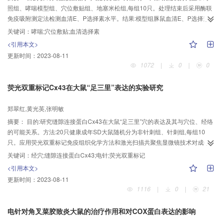
照组、哮喘模型组、穴位敷贴组、地塞米松组,每组10只。处理结束后采用酶联
免疫吸附测定法检测血清E、P选择素水平。结果:模型组豚鼠血清E、P选择素
水平明显高于正常对照组(P<0.01),穴位敷贴组和地塞米松组血清E、P选择素水
关键词：
哮喘;穴位敷贴;血清选择素
平明显低于模型组(P<0.01)。结论:穴位敷贴可明显降低哮喘豚鼠血清E、P选择
<引用本文>
素的水平,这可能是其治疗哮喘的作用机理之一。Objective:To investigate the
更新时间：
2023-08-11
underlying mechanism of acupoint application in the treatment of
1072
|
0
|
0
asthma.Methods: Forty Hartly guinea-pigs were randomized into
control,model,acupoint application and dexamethasone(DEX)
荧光双重标记Cx43在大鼠“足三里”表达的实验研究
groups.Asthma model was established by intraperitoneal injection of 10%
egg albumin and 1% egg albumin aerosol inhaling method.Herbal cake
郑翠红,黄光英,张明敏
made up of Mahuang(麻黄Herba Ephedrae),Xixin(细辛Herba
摘要：
目的:研究缝隙连接蛋白Cx43在大鼠“足三里”穴的表达及其与穴位、经络
Asari),Gansui(甘遂Radix Euphorbiae Kansui),etc was applied to "Dazhui"(GV
的可能关系。方法:20只健康成年SD大鼠随机分为非针刺组、针刺组,每组10
14),"Feishu"(BL 13) and "Shenshu"(BL 23),6 h every time, once every other
只。应用荧光双重标记免疫组织化学方法和激光扫描共聚焦显微镜技术对成年
day,7 days altogether.For rats of DEX group,DEX(0.5 mg/kg) was injected
大鼠皮肤肌肉组织的Cx43进行定位、定量分析。结果:皮肤肌肉组织中Cx43主
intraperitoneally.Blood samples were collected for detecting E-selectin and
关键词：
经穴;缝隙连接蛋白Cx43;电针;荧光双重标记
要在表皮上皮细胞、皮下筋膜的肥大细胞中表达;非针刺组中穴位处Cx43的表达
P-selectin contents by using enzyme-linked immunosorbent assay.Results:
<引用本文>
显著高于非经非穴处,两者相比有极显著性差异(P<0.01);穴位针刺后Cx43表达显
The levels of serum E-selectin and P-selectin of model group were
更新时间：
2023-08-11
著增加,与非针刺组中穴位比较有极显著性差异(P<0.01)。结论:电针可使“足三
significantly higher than those of normal control group(P<0.01).Compared
1116
|
0
|
21
里”穴区皮肤及肌肉组织中的Cx43表达明显增加,缝隙连接蛋白及缝隙连接可能
with model group,the levels of serum E-selectin and P-selectin of acupoint
在经络活动中起重要作用。
application group and DEX group were significantly lower(P
电针对角叉菜胶致炎大鼠的治疗作用和对COX蛋白表达的影响