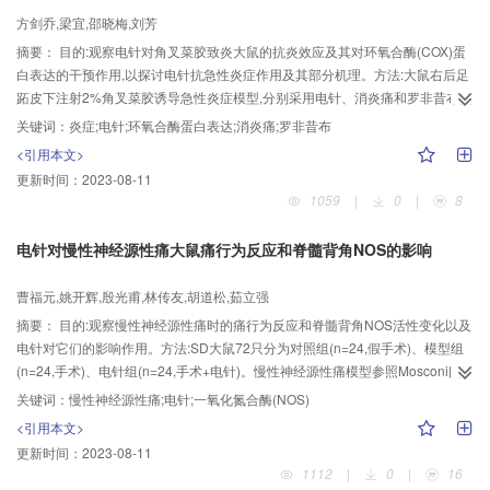
方剑乔,梁宜,邵晓梅,刘芳
摘要：
目的:观察电针对角叉菜胶致炎大鼠的抗炎效应及其对环氧合酶(COX)蛋
白表达的干预作用,以探讨电针抗急性炎症作用及其部分机理。方法:大鼠右后足
跖皮下注射2%角叉菜胶诱导急性炎症模型,分别采用电针、消炎痛和罗非昔布治
疗。采用毛细管放大法、放射免疫分析法和Western Blotting法分别检测足跖肿
关键词：
炎症;电针;环氧合酶蛋白表达;消炎痛;罗非昔布
胀度、血清PGE2含量和足爪炎症组织及脾脏组织COX-1/-2蛋白表达水平。结
<引用本文>
果:电针可有效抑制角叉菜胶致炎大鼠足跖肿胀,尤以造模后3 h最为显著;与模型
更新时间：
2023-08-11
对照组比较,电针可有效降低血清中的PGE2含量;电针对环氧合酶蛋白表达无显
1059
|
0
|
8
著影响。结论:电针对角叉菜胶致炎大鼠急性炎症具有良好的抗炎效应,并通过抑
制血清中PGE2含量控制炎症进一步的发展。在急性炎症过程中,电针尚未对环
电针对慢性神经源性痛大鼠痛行为反应和脊髓背角NOS的影响
氧合酶蛋白表达起干预作用,其具体的抗炎机制还有待于进一步深入研究。
曹福元,姚开辉,殷光甫,林传友,胡道松,茹立强
摘要：
目的:观察慢性神经源性痛时的痛行为反应和脊髓背角NOS活性变化以及
电针对它们的影响作用。方法:SD大鼠72只分为对照组(n=24,假手术)、模型组
(n=24,手术)、电针组(n=24,手术+电针)。慢性神经源性痛模型参照Mosconi氏
的大鼠坐骨神经慢性压迫法制作。电针取“环跳”和“阳陵泉”穴区。痛阈测定采用
关键词：
慢性神经源性痛;电针;一氧化氮合酶(NOS)
热辐射测痛法,分别于术后第2、4、7、14、28 d进行实验观察,NOS活性观察用
<引用本文>
NADPH-d酶组织化学法。结果:慢性神经源性痛时,大鼠抬腿潜伏期(痛阈值)降
更新时间：
2023-08-11
低,经多次电针后,随着电针次数的增加抬腿潜伏期也逐渐升高(P<0.05)。脊髓背
1112
|
0
|
16
角的NOS活性,慢性痛大鼠明显降低,电针后又明显回升(P<0.05)。结论:慢性神经