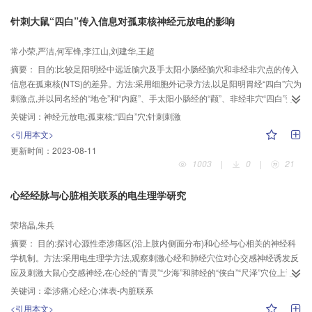
源性痛时,热痛敏的行为学表现与NOS活性的下调变化相一致,而电针对慢性神经
针刺大鼠“四白”传入信息对孤束核神经元放电的影响
源性痛的抑制及对脊髓背角NOS活性的表达升高有一定的作用。
常小荣,严洁,何军锋,李江山,刘建华,王超
摘要：
目的:比较足阳明经中远近腧穴及手太阳小肠经腧穴和非经非穴点的传入
信息在孤束核(NTS)的差异。方法:采用细胞外记录方法,以足阳明胃经“四白”穴为
刺激点,并以同名经的“地仓”和“内庭”、手太阳小肠经的“颧”、非经非穴“四白”旁
开点为对照,在刺激点上用手针施以捻转手法刺激30 s,在NTS寻找对来自体表刺
关键词：
神经元放电;孤束核;“四白”穴;针刺刺激
激点有反应的神经元。结果:52只大鼠记录到资料完整的86个NTS神经元中,针刺
<引用本文>
“四白”后NTS有反应神经元出现的机率(含兴奋和抑制性神经元)为65.12%,而针
更新时间：
2023-08-11
刺“地仓”“内庭”“颧”“四白”旁开点有反应神经元出现的机率分别为50.00%、
1003
|
0
|
21
46.51%、34.88%、31.40%。统计表明,针刺“四白”后NTS有反应神经元出现的
机率均极显著地高于针刺“地仓”“内庭”“颧”“四白”旁开点后有反应神经元出现的机
心经经脉与心脏相关联系的电生理学研究
率(P<0.01);针刺“地仓”和“内庭”后NTS有反应神经元出现的机率均显著高于刺激
“颧”和“四白”旁开点的有反应神经元出现机率(P<0.05)。针刺上述穴和非穴
荣培晶,朱兵
区,NTS神经元主要是以兴奋为主。针刺“四白”“地仓”“内庭”“颧”“四白”旁开点,其兴
摘要：
目的:探讨心源性牵涉痛区(沿上肢内侧面分布)和心经与心相关的神经科
奋性神经元频率变化率分别为(35.08±4.80)%、(28.25±5.46)%(、
学机制。方法:采用电生理学方法,观察刺激心经和肺经穴位对心交感神经诱发反
27.57±4.87)%、(20.02±4.23)%(、18.55±2.49)%,“四白”与各组之间有显著性或
应及刺激大鼠心交感神经,在心经的“青灵”“少海”和肺经的“侠白”“尺泽”穴位上记
极显著性差异(P<0.05或P<0.01),“地仓”“内庭”与“颧”“四白”旁开点亦有显著性或
录的反射性肌电反应。结果:左心经穴位刺激诱发心交感神经发放的阈值低于右
极显著性差异(P<0.05或P<0.01)。结论:与手太阳小肠经穴以及非经非穴点比较,
关键词：
牵涉痛;心经;心;体表-内脏联系
侧心经引起心交感神经反应的阈值,且有统计学差异(P<0.05)。用相同强度的串
足阳明经穴与NTS的关系更密切;足阳明经中远近腧穴的信息传入在NTS亦存在
<引用本文>