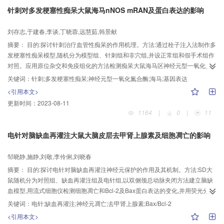
的全血粘度、血浆粘度、红细胞压积及纤维蛋白原浓度降低(P<0.05,0.01)。结
针刺对多发梗塞性痴呆大鼠海马nNOS mRAN及蛋白表达的影响
论:针刺能改善VD大鼠的学习记忆能力,降低脑组织内NO的含量及NOS活性,改善
VD大鼠的血液流变学状态,从而改善大脑的血液供应,促进智能的恢复。
刘存志,于建春,李谈,丁晓蓉,远慧茹,韩景献
摘要：
目的:探讨针刺治疗血管性痴呆的作用机理。方法:通过栓子注入法制作多
发梗塞性痴呆模型,随机分为模型组、针刺组和非穴组,并设正常组和假手术组作
对照。应用原位杂交和免疫组化的方法检测痴呆大鼠海马区神经元型一氧化氮
合酶(nNOS)的基因表达情况,并分析针刺的干预作用。结果:与正常组比较,模型
关键词：
针刺;多发梗塞性痴呆;神经元型一氧化氮合酶;海马;基因表达
组大鼠海马nNOS mRNA及蛋白表达增强(P<0.01),针刺可明显下调其表达水平
<引用本文>
(P<0.01)。假手术组与正常组以及非穴组与模型组比较均无显著性差异
更新时间：
2023-08-11
(P>0.05)。结论:针刺对血管性痴呆的神经保护机制可能与降低海马区nNOS的
1164
|
0
|
11
过度表达、减轻NO神经毒性有关,且具有腧穴特异性。
电针对脑缺血再灌注大鼠大脑皮层去甲肾上腺素及细胞凋亡的影响
邹晓静,施静,刘敬,李伶俐,刘晓春
摘要：
目的:探讨电针对脑缺血再灌注神经元保护的作用及其机制。方法:SD大
鼠随机分为对照组、缺血再灌注组及电针组,以双侧颈总动脉夹闭方法建立脑缺
血模型,用流式细胞仪检测细胞凋亡和Bcl-2及Bax蛋白表达的变化,并用荧光分光
法检测皮层去甲肾上腺素(norepinephrine,NE)含量的变化。电针穴位选择“水
关键词：
电针;缺血再灌注;神经元凋亡;去甲肾上腺素;Bax/Bcl-2
沟”“承浆”穴。结果:①大鼠脑缺血再灌注48 h后,细胞凋亡率明显高于对照组
<引用本文>
(P<0.05),Bcl-2蛋白表达在皮层明显降低,Bax/Bcl-2比值较对照组明显升高