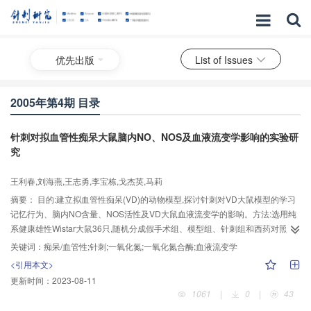
优先出版
List of Issues
2005年第4期 目录
针刺对拟血管性痴呆大鼠脑内NO、NOS及血液流变学影响的实验研
究
王利春,刘海燕,王志勇,李宝栋,戈杰英,马莉
摘要：
目的:建立拟血管性痴呆(VD)的动物模型,探讨针刺对VD大鼠模型的学习
记忆行为、脑内NO含量、NOS活性及VD大鼠血液流变学的影响。方法:选用纯
系健康雄性Wistar大鼠36只,随机分成假手术组、模型组、针刺组和西药对照组,
采用2-血管阻断法(2-VO)制作VD大鼠模型。在大鼠“百会”“大椎”穴行针刺治疗。
关键词：
痴呆/血管性;针刺;一氧化氮;一氧化氮合酶;血液流变学
检测VD大鼠穿梭箱实验成绩,比色法检测脑组织NO含量、NOS活性,并检测VD
<引用本文>
大鼠的全血粘度、血浆粘度、红细胞压积及纤维蛋白原浓度。结果:数据经统计
更新时间：
2023-08-11
学处理表明,针刺“百会”“大椎”穴可明显减少模型大鼠在穿梭箱实验中的电击次数
1061
|
0
|
43
和电击时间(P<0.01);降低脑组织内NO的含量及NOS活性(P<0.05);可使VD大鼠