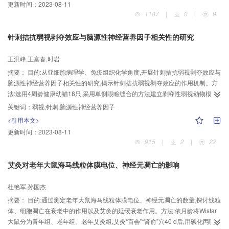
更新时间：
2023-08-11
(P<0.05);电针治疗后,Bax的表达减少,Bcl-2的表达增加,Bax/Bcl-2比值明显下降
1187
|
0
|
9
(P<0.05),细胞凋亡率受到抑制(P<0.05)。②大鼠脑缺血再灌注3 min后NE含量
在皮层明显升高,与对照组相比有显著性差异(P<0.05);脑缺血再灌注48 h后,皮层
针刺拮抗弱视剥夺效应与脑源性神经营养因子相关性的研究
NE含量明显回落,与对照组相比无显著性差异;电针治疗后,脑缺血再灌注早期(即
缺血再灌3 min后)脑组织内NE升高的现象出现逆转,与模型组比较有显著性差异
王洪峰,王富春,时岩
(P<0.05)。结论:脑缺血再灌注早期大鼠脑NE出现变化,此变化可能与神经元的凋
摘要：
目的:从亚细胞病理学、免疫组织化学角度,开展针刺拮抗弱视剥夺效应与
亡发生有关。电针能逆转脑缺血再灌导致的NE的异常变化,并调节Bax/Bcl-2的
脑源性神经营养因子相关性的研究,揭示针刺拮抗弱视剥夺效应的作用机制。方
表达水平,抑制神经元凋亡的发生。
法:选用4周龄健康幼猫18只,采用单侧眼睑缝合的方法建立剥夺性弱视动物模
型。动物随机分为正常组、模型组、治疗组,每组6只。模型组不做任何治疗;治
关键词：
弱视;针刺;脑源性神经营养因子
疗组于术后第1 d开始,取“睛明”“承泣”“球后”“攒竹”穴进行针刺治疗,各穴交替使用,
<引用本文>
每日1次,10次为1疗程,疗程间隔2 d,治疗9个疗程。治疗结束后,各组动物均进行
更新时间：
2023-08-11
超微结构观察和免疫组化研究。结果:模型组视皮质神经元出现退行性病变。治
915
|
2
|
22
疗组可不同程度地改善上述状况。模型组动物视皮质、外侧膝状体、视网膜神
经节细胞脑源性神经营养因子(BDNF)的数密度分别为(138.3±23.12),
艾灸对老年大鼠海马线粒体膜电位、神经元凋亡的影响
(38.91±18.43),(4.43±2.01)×102/mm2,积分光密度分别为(0.78±0.38),
(0.86±0.30),(1.03±0.32)/μm2,与正常组比较BDNF数量和活性明显降低
杜艳军,孙国杰
(P<0.01),而治疗组具有显著的上调作用(P<0.01)。结论:针刺可逆转剥夺所造成
摘要：
目的:通过测定老年大鼠海马线粒体膜电位、神经元凋亡的数量,探讨线粒
的神经元退变,有利于神经元传导功能的恢复及突触传递的重建。针刺对剥夺效
体、细胞凋亡在衰老中的作用以及艾灸的延缓衰老作用。方法:依月龄将Wistar
应的拮抗作用是通过影响神经营养因子的合成和分泌来实现的。
大鼠分为青年组、老年组、老年艾灸组,艾灸“百会”“肾俞”穴40 d后,用碘化丙啶