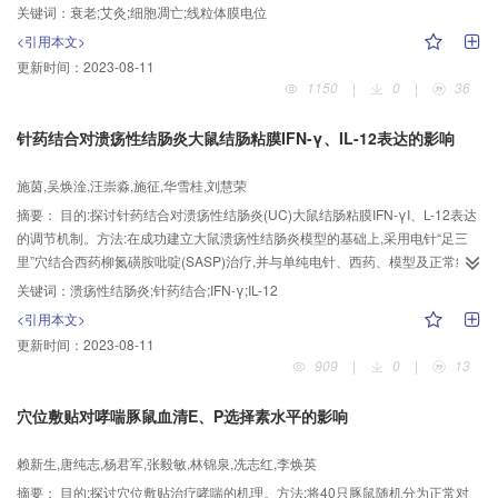
(PI)和罗丹明123(Rhodamine-123)荧光染料染色30 min,通过流式细胞仪测定细
关键词：
衰老;艾灸;细胞凋亡;线粒体膜电位
胞内PI和Rhodamine-123的荧光强度,分析细胞线粒体膜电位、神经元凋亡的变
<引用本文>
化。结果:老年组海马线粒体膜电位、神经元凋亡阳性百分比均较青年组、艾灸
更新时间：
2023-08-11
组显著增高(P<0.01),青年组与艾灸组间无显著性差异(P>0.05)。结论:艾灸具有
1150
|
0
|
36
延缓衰老的作用,可以抑制线粒体膜电位的改变,减少神经元凋亡。
针药结合对溃疡性结肠炎大鼠结肠粘膜IFN-γ、IL-12表达的影响
施茵,吴焕淦,汪崇淼,施征,华雪桂,刘慧荣
摘要：
目的:探讨针药结合对溃疡性结肠炎(UC)大鼠结肠粘膜IFN-γI、L-12表达
的调节机制。方法:在成功建立大鼠溃疡性结肠炎模型的基础上,采用电针“足三
里”穴结合西药柳氮磺胺吡啶(SASP)治疗,并与单纯电针、西药、模型及正常组
进行对照,以免疫组化和HE染色法观察UC大鼠结肠粘膜IFN-γ、IL-12免疫阳性
关键词：
溃疡性结肠炎;针药结合;IFN-γ;IL-12
细胞的表达和组织形态学变化。结果:与正常组相比,模型组大鼠结肠粘膜IFN-
<引用本文>
γI、L-12免疫阳性细胞表达出现极显著升高(P<0.01),针药、电针及西药组IFN-γ
更新时间：
2023-08-11
表达则见不同程度的降低(P<0.05,0.01),其中针药组表达接近于正常组水平;而IL-
909
|
0
|
13
12表达,针药、电针及西药组均较模型组有极显著性降低(P<0.01)。同时,各治疗
组对UC大鼠结肠粘膜的组织形态学变化均有一定程度的改善。结论:UC大鼠结
穴位敷贴对哮喘豚鼠血清E、P选择素水平的影响
肠粘膜IFN-γI、L-12的异常表达是溃疡性结肠炎的发病机制之一。针药结合可能
通过有效抑制UC结肠粘膜IFN-γI、L-12的表达达到其治疗目的。
赖新生,唐纯志,杨君军,张毅敏,林锦泉,冼志红,李焕英
摘要：
目的:探讨穴位敷贴治疗哮喘的机理。方法:将40只豚鼠随机分为正常对