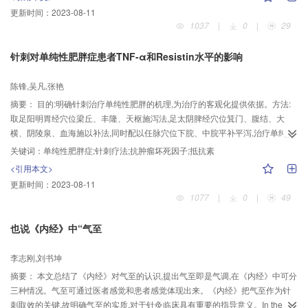
脉冲分别刺激心经和肺经穴位,可诱发心交感神经不同强度的激活反应。在左侧
着一定的差异,这提示腧穴均有一定的特异性。
更新时间：
2023-08-11
和右侧心经穴位上刺激诱发心交感神经放电高于同样强度刺激肺经穴位上诱发
1037
|
0
|
29
的心交感神经放电(P<0.05)。刺激心交感神经引起同侧心经反射性肌电反应的
阈值低于引起肺经反射性肌电的阈值(P<0.02)。刺激左心交感神经,不同强度的
针刺对单纯性肥胖症患者TNF-α和Resistin水平的影响
刺激可引起心经穴位明显的肌电反应,而肺经穴位的诱发肌电反应则很弱。随着
刺激强度的增加,两经穴位肌电活动都呈上升趋势。结论:和肺经穴位相比,相同强
陈锋,吴凡,张艳
度的电针刺激心经穴位可引起更大的心交感神经兴奋;反之,心交感神经刺激可引
摘要：
目的:明确针刺治疗单纯性肥胖的机理,为治疗的客观化提供依据。方法:
起心经穴位最大的肌电反应。
取足阳明胃经穴位梁丘、丰隆、天枢施泻法,足太阴脾经穴位箕门、腹结、大
横、阴陵泉、血海施以补法,同时配以任脉穴位下脘、中脘平补平泻,治疗单纯性
肥胖患者,并与正常人进行对照研究。观察单纯性肥胖患者治疗前后的体重指数
关键词：
单纯性肥胖症;针刺疗法;抗肿瘤坏死因子;抵抗素
(BMI)、空腹胰岛素(FINS)、胰岛素抵抗指数(HOMA-IR)、抗肿瘤坏死因子
<引用本文>
(TNF-α)、抵抗素(Resistin)、空腹血糖(FBG)的变化。结果:单纯性肥胖患者不
更新时间：
2023-08-11
同程度地存在胰岛素抵抗,其TNF-α、Resistin血浆浓度较正常对照组明显升高,
1077
|
0
|
49
且与胰岛素抵抗指数存在一定的相关性;经过针刺治疗,患者的胰岛素抵抗状况得
以改善,TNF-α、Resistin浓度明显降低。结论:针对单纯性肥胖脾虚、胃热、痰
也说《内经》中“气至
结病机选穴的针刺治疗通过降低可溶性TNF-α、Resistin浓度,影响糖与脂的代
谢,改善患者的胰岛素抵抗状态,起到治疗单纯性肥胖的作用。
李志刚,刘书坤
摘要：
本文总结了《内经》对气至的认识,提出气至即是气调,在《内经》中可分
三种情况。气至可通过医者感觉和患者感觉体现出来。《内经》把气至作为针
刺取效的关键,故明确气至的实质,对于针灸临床具有重要的指导意义。In the