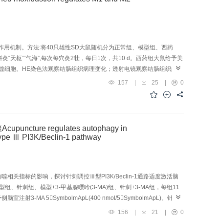
其作用机制。方法:将40只雄性SD大鼠随机分为正常组、模型组、西药
“天枢”“气海”,每次每穴灸2壮，每日1次，共10 d。西药组大鼠给予美
巨噬细胞。HE染色法观察结肠组织病理变化；透射电镜观察结肠组织超微
65、肿瘤坏死因子(TNF)-α的表达水平；流式细胞术检测结肠黏膜组织M1、M2
157
|
25
|
0
模型组大鼠结肠组织呈现巨大溃疡及炎性表现，结肠上皮细胞连接疏松，细
1);结肠黏膜M1、M2型巨噬细胞数量和表达增加(P<0.01,P<0.05)。与模
；结肠黏膜巨噬细胞α7nAChR表达水平升高(P<0.01),NF-
胞数量和表达增加(P<0.05)。结论:隔药灸可能是通过上调CD大鼠结肠黏膜巨噬
re regulates autophagy in
结肠黏膜TNF-α的表达，从而有效抑制肠道炎性反应。
 type Ⅲ PI3K/Beclin-1 pathway
噬相关指标的影响，探讨针刺调控Ⅲ型PI3K/Beclin-1通路适度激活脑
刺组、模型+3-甲基腺嘌呤(3-MA)组、针刺+3-MA组，每组11
MA 5SymbolmApL(400 nmol/5SymbolmApL)。针刺
再灌注后2 h、干预后进行Garcia神经功能评分，干预后通过TTC染色法观察大
156
|
21
|
0