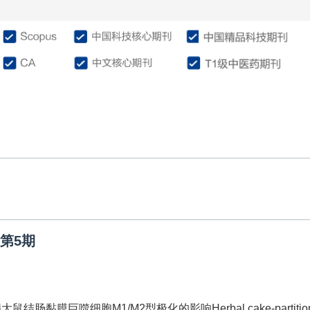
介绍
编委会
征稿投稿
作
卷第5期
黏膜巨噬细胞M1/M2型极化的影响Herbal cake-partitioned moxi