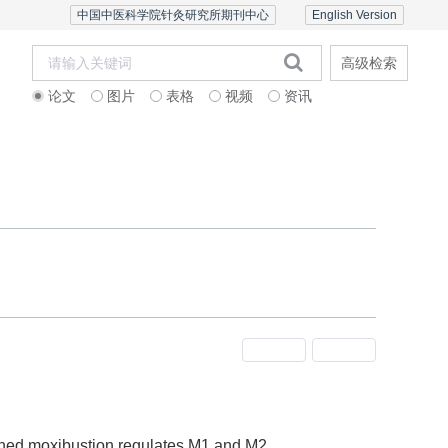
中国中医科学院针灸研究所期刊中心
English Version
高级检索
论文
图片
表格
视频
资讯
者中心
联系我们
English Version
上一期
下一期
bustion regulates M1 and M2