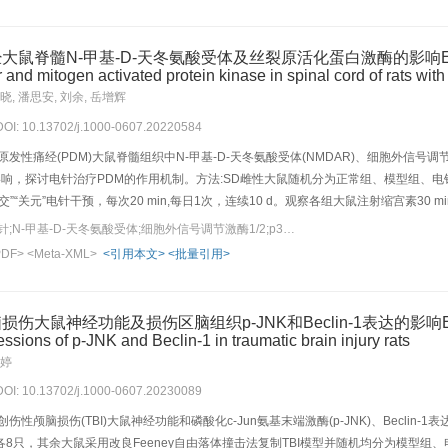
01)。与假手术组比较，模型组大鼠心肌细胞排列紊乱，心肌纤维大片断裂、间隙扩大
组心肌细胞排列、心肌纤维断裂情况有所改善，胞质深染程度减轻。透射电镜下观察，
较，电针组心肌线粒体萎缩变小、膜密度增高、嵴消失或减少有所改善。与假手术组比较，模型
髓N-甲基-D-天冬氨酸受体及丝裂原活化蛋白激酶的影响Effects of elec
2、HO-1、谷胱甘肽过氧化物酶(GPX)4、铁蛋白重链(FTH)1、酰基辅酶A合成酶长
r and mitogen activated protein kinase in spinal cord of rats wi
.01)。治疗后，电针组较模型组、电针+抑制剂组大鼠心率、ST段电位显著降低(P<0
晓, 潘思安, 刘余, 岳增辉
胞增生，肌浆凝聚深染，局部心肌组织纤维化；与模型组、电针+抑制剂组比较，电针
 DOI: 10.13702/j.1000-0607.20220584
术组比较，模型组大鼠心肌细胞线粒体萎缩变小、膜密度增高、嵴消失或减少；与模
(2+)
，模型组心肌组织Fe
含量升高、GSH含量降低(P<0.01)。与模型组比较，电针组心肌
性痛经(PDM)大鼠脊髓组织中N-甲基-D-天冬氨酸受体(NMDAR)、细胞外信号调节激酶(
低、GSH含量升高(P<0.01);电针+抑制剂组心肌组织Fe(2+)含量降低、GSH含量升高(
的影响，探讨电针治疗PDM的作用机制。方法:SD雌性大鼠随机分为正常组、模型组、
2、HO-1、ACSL4、FTH1蛋白表达升高(P<0.01),GPX4蛋白表达降低(P<0.01
”“关元”电针干预，每次20 min,每日1次，连续10 d。观察各组大鼠注射缩宫素3
蛋白表达降低(P<0.01);电针+抑制剂组Nrf2、HO-1、ACSL4蛋白表达降低(P<0.01)
ELISA法检测大鼠血清前列腺素F2α(PGF2α)及前列腺素E2(PGE2)含量；Western
关键词：原发性痛经;电针;N-甲基-D-天冬氨酸受体;细胞外信号调节激酶1/2;p38丝裂原活化蛋白激酶;c-jun氨基末端激酶
.01)。与假手术组比较，模型组心肌组织Nrf2、HO-1、ACSL4、FTH1蛋白表达升高(P<0
常组相比，模型组大鼠出现扭体反应，扭体次数、扭体评分明显升高(P<0.05);子
PDF>
<Meta-XML>
<引用本文>
<批量引用>
达升高(P<0.01),ACSL4蛋白表达降低(P<0.01);电针+抑制剂组Nrf2、HO-1、ACSL
2α含量和PGF2α/PGE2明显升高(P<0.01),PGE2含量明显降低(P<0.01);脊髓组织中N
(2+)
心肌组织Fe
含量降低(P<0.01),GSH含量升高(P<0.01),Nrf2、HO-1、GPX4、
01)。与模型组相比，电针组扭体次数、扭体评分明显降低(P<0.05),扭体潜伏期显著延长(
保护作用可能与激活Nrf2/HO-1信号通路调节氧化应激和相关蛋白抑制心肌细胞“铁死亡”相关。Objective 
清PGF2α含量和PGF2α/PGE2明显降低(P<0.01),PGE2含量明显升高(P<0.01);脊髓
神经功能及损伤区脑组织p-JNK和Beclin-1表达的影响Effects of ele
ygenase(HO-1) signal pathway in electroacupuncture(EA) induced improvement of acu
镇痛效应，其作用机制可能与降低血清前列腺素，减轻子宫炎性反应，抑制脊髓NMDAR、ER
ssions of p-JNK and Beclin-1 in traumatic brain injury rats
rats were randomly and equally divided into sham operation, model, EA and EA+ML3
谷婷
 the descending anterior branch of the left coronary artery. EA(2 Hz/100 Hz) was ap
 DOI: 10.13702/j.1000-0607.20230089
electrocardiogram(ECG) of standard Ⅱ(ECG ST) lead and heart rate(HR) in each gro
rLab physiological recorder system. Histopathological changes of myocardial tissu
伤性颅脑损伤(TBI)大鼠神经功能和磷酸化c-Jun氨基末端激酶(p-JNK)、Beclin
rdiac apical tissue was observed under transmission electron microscope. T
8只，其余大鼠采用改良Feeney自由落体撞击法复制TBI模型并随机均分为模型组、电