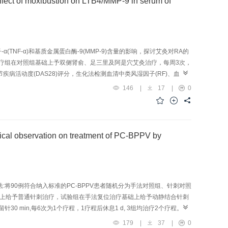
ibustion on LTB4/MMP-9 in serum of
假TEAS组和术中TEAS组E含量升高(P<0.05);T_4时3组E含量均升高
T_4时血清E、DA和T_3时血清Cor含量降低(P<0.05);术中TEAS组
术患者麻醉手术过程中HR和MAP稳定，降低手术应激反应。
-α(TNF-α)和基质金属蛋白酶-9(MMP-9)含量的影响，探讨艾灸对RA的
治疗组在对照组基础上予双侧肾俞、足三里及阿是穴艾灸治疗，每周3次，
病活动度(DAS28)评分，生化法检测血清中类风湿因子(RF)、血沉
:治疗后，治疗组和对照组VAS评分、晨僵评分、关节压痛数、关节肿胀数、
146
|
17
|
0
F-α、MMP-9含量均较治疗前明显降低(P<0.01);治疗后，治疗组VAS评
1,P<0.05);治疗组治疗前后血清中LTB4、IL-17、TNF-α含量变化
显改善RA患者关节疼痛和疾病活动度，对RA有潜在的骨保护作用，其机制可能
on on treatment of PC-BPPV by
:将90例符合纳入标准的PC-BPPV患者随机分为手法对照组、针刺对照
基础上给予普通针刺治疗，试验组在手法复位治疗基础上给予动静结合针刺
min,每6次为1个疗程，1疗程后休息1 d, 3组均治疗2个疗程。采
眩晕程度并比较临床疗效。结果:与治疗前比较，各组治疗1个疗程及2个疗
179
|
37
|
0