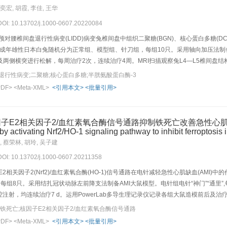
波频率均降低(P<0.05,P<0.001,P<0.01),溃疡面积增大(P<0.05),胃
奕宏, 胡霞, 李佳, 王华
<0.05)。结论:芥子油贴敷“梁门”可缓解乙酸造成的胃溃疡损伤，改善溃疡状态下胃节
 DOI: 10.13702/j.1000-0607.20220084
对腰椎间盘退行性病变(LIDD)病变兔椎间盘中组织二聚糖(BGN)、核心蛋白多糖(DCN)
只成年雄性日本白兔随机分为正常组、模型组、针刀组，每组10只。采用轴向加压法制备
间隙及两侧横突进行松解，每周治疗2次，连续治疗4周。MRI扫描观察兔L4—L5椎间盘
L5椎间盘髓核组织中Caspase-3表达，Western blot法检测兔L4—L5椎间盘
退行性病变;二聚糖;核心蛋白多糖;半胱氨酸蛋白酶-3
型制备成功。与正常组比较，模型组兔运动迟缓，背部肌肉僵硬，有条索或结节出现；腰
PDF>
<Meta-XML>
<引用本文>
<批量引用>
髓核组织中Caspase-3表达明显升高(P<0.05),椎间盘组织中DCN、BGN蛋白表
改善；腰椎间盘纤维环结构轻度异常，髓核细胞数量有所增加；MRI扫描结果显示L4—L
盘组织中DCN、BGN蛋白表达量明显升高(P<0.05)。结论:针刀干预能抑制细胞凋
2相关因子2/血红素氧合酶信号通路抑制铁死亡改善急性心肌缺血Electroac
的作用机制之一。
by activating Nrf2/HO-1 signaling pathway to inhibit ferroptosis i
, 蔡荣林, 胡玲, 吴子建
 DOI: 10.13702/j.1000-0607.20211358
2相关因子2(Nrf2)/血红素氧合酶(HO-1)信号通路在电针减轻急性心肌缺血(AM
组8只。采用结扎冠状动脉左前降支法制备AMI大鼠模型。电针组电针“神门”“通里”,每次2
00 g)腹腔注射，均连续治疗7 d。运用PowerLab多导生理记录仪记录各组大鼠造模
(2+)
，比色法测定大鼠心肌组织Fe
、谷胱甘肽(GSH)含量，Western blot法检测大鼠
;铁死亡;核因子E2相关因子2/血红素氧合酶信号通路
族成员(ACSL)4蛋白表达。结果:造模后模型组心率、ST段电位均较假手术组显著升高(
PDF>
<Meta-XML>
<引用本文>
<批量引用>