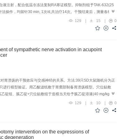
射，配合低温冷冻法复制RA寒证模型。抑制剂组予TAK-632(25
操作，均留针30 min, 1次/d,共治疗14次。干预结束后，测量各组家
各组家兔膝关节滑膜组织病理形态学变化；ELISA法检测各组家兔血
129
|
15
|
0
及坏死情况；Western blot法检测各组家兔膝关节滑膜组织受体相互作用
型组家兔膝关节皮温明显降低(P<0.01),周径明显增大(P<0.01),彩色多
乱；血清TNF-α、IL-1β、IL-6含量升高(P<0.01);透射电
织RIPK1、RIPK3、p-MLKL及MLKL蛋白表达显著升高
tic nerve activation in acupoint
<0.05);滑膜组织增生、关节腔积液及异常血流信号不同程度减轻；滑膜细
lcer
构破坏及线粒体肿胀、破裂、核固缩不同程度减轻；滑膜组织RIPK1、RIPK3、
明显(P<0.01,P<0.05)。结论:热补针法能减轻RA寒证家兔膝关节滑膜
对胃溃疡的干预效应与交感神经的关系。方法:39只SD大鼠随机分为正
机选取1只进行模型验证。用乙酸滤纸敷于胃窦部制备胃溃疡模型。穴位贴敷
。胍乙啶组、胍乙啶+穴位贴敷组于造模当天给予胍乙啶溶液(40 mg/kg)腹
波、胃平滑肌肌电，光镜下观察胃溃疡面积，HE染色法观察胃窦部组织病理学
129
|
10
|
0
05),溃疡面积增大(P<0.05),胃组织病理学总评分及各项评分(上皮细胞
体质量比值、胃内压力蠕动波频率、胃肌电慢波频率及胃肌电快波积分均升高
血性损伤评分、炎性细胞浸润评分均降低(P<0.001,P<0.05);胍乙啶组大
慢波频率及胃肌电快波积分均降低(P<0.05,P<0.001),溃疡面积增
ention on the expressions of
高(P<0.001,P<0.05);胍乙啶+穴位贴敷组大鼠体质量比值、胃内
isc degeneration