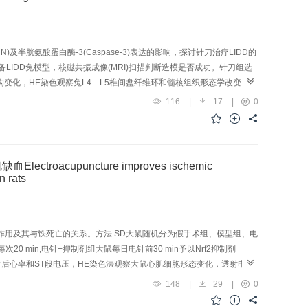
组织胃溃疡病理学总评分、黏膜下层水肿评分、出血性损伤评分、炎性细胞浸润评分均
律性收缩活动，该效应可能由交感神经介导。
及半胱氨酸蛋白酶-3(Caspase-3)表达的影响，探讨针刀治疗LIDD的
LIDD兔模型，核磁共振成像(MRI)扫描判断造模是否成功。针刀组选
结构变化，HE染色观察兔L4—L5椎间盘纤维环和髓核组织形态学改变，免
组织中DCN、BGN蛋白表达水平。结果:造模后，模型组与针刀组兔L4—L5椎
116
|
17
|
0
椎间盘纤维环结构紊乱，髓核细胞数量减少；MRI扫描结果显示L4—
达量明显降低(P<0.05)。与模型组比较，治疗后针刀组兔四肢运动较为灵
5椎间盘信号强度有所增强；髓核组织中Caspase-3表达明显降低
亡，减轻腰椎间盘髓核细胞外基质的降解，恢复腰部正常的力平衡和动态平衡，这
upuncture improves ischemic
n rats
I)中的作用及其与铁死亡的关系。方法:SD大鼠随机分为假手术组、模型组、电
0 min,电针+抑制剂组大鼠每日电针前30 min予以Nrf2抑制剂
前后及治疗后心率和ST段电压，HE染色法观察大鼠心肌细胞形态变化，透射电镜
心肌组织Nrf2、HO-1、谷胱甘肽过氧化物酶(GPX)4、铁蛋白重链(FTH)1、
148
|
29
|
0
P<0.01)。治疗后，电针组较模型组、电针+抑制剂组大鼠心率、ST段