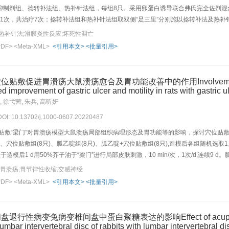
制剂组、捻转补法组、热补针法组，每组8只。采用卵蛋白诱导联合弗氏完全佐剂混合液注
d治疗1次，共治疗7次；捻转补法组和热补针法组取双侧“足三里”分别施以捻转补法及热补针法
彩色多普勒超声观察各组家兔膝关节腔积液、滑膜厚度及内部血流信号；HE染色法观察
热补针法;滑膜炎性反应;坏死性凋亡
-α、白细胞介素(IL)-1β及IL-6含量；透射电镜法观察各组家兔膝关节滑膜细胞超微结构
PDF>
<Meta-XML>
<引用本文>
<批量引用>
K3、混合谱系激酶结构域样蛋白(MLKL)、磷酸化(p)-MLKL的表达。结果:与正常组比较，模
，关节腔积液及异常血流信号明显；HE染色示滑膜细胞明显增生，大量炎性细胞簇集，且排列紊
线粒体肿胀甚则破裂呈空泡样，细胞核破裂明显，染色质、核仁显著凝聚固缩；膝关节滑膜组
进胃溃疡大鼠溃疡愈合及胃功能改善中的作用Involvement of sympathe
组比较，抑制剂组、捻转补法组、热补针法组膝关节皮温均升高，周径均缩小(P<0.01,P
d improvement of gastric ulcer and motility in rats with gastric u
度减轻；血清TNF-α、IL-1β及IL-6含量降低(P<0.01,P<0.05);细胞膜结
, 徐弋茜, 朱兵, 高昕妍
表达显著降低(P<0.01,P<0.05)。与捻转补法组比较，抑制剂组和热补针法组各指标变化更
 DOI: 10.13702/j.1000-0607.20220487
与抑制滑膜细胞坏死性凋亡有关。
贴敷“梁门”对胃溃疡模型大鼠溃疡局部组织病理形态及胃功能等的影响，探讨穴位贴敷
8只)、穴位贴敷组(8只)、胍乙啶组(8只)、胍乙啶+穴位贴敷组(8只),造模后各组随
造模后1 d用50%芥子油于“梁门”进行局部皮肤刺激，10 min/次，1次/d,连续9 d
10 d。于第0、1、3、7、9天记录大鼠体质量，并于第10天检测大鼠胃内压力蠕动
;胃溃疡;胃节律性收缩;交感神经
，模型组大鼠体质量比值、胃内压力蠕动波频率、胃肌电慢波频率降低(P<0.001,P<0.
PDF>
<Meta-XML>
<引用本文>
<批量引用>
血性损伤、炎性细胞浸润)均升高(P<0.001)。与模型组比较，穴位贴敷组大鼠
01),溃疡面积缩小(P<0.05),胃组织病理学总评分、上皮细胞损伤评分、黏膜下层水肿评分、出
(P<0.05)。与穴位贴敷组比较，胍乙啶组大鼠体质量比值、胃内压力蠕动波频率、胃肌电
病变兔病变椎间盘中蛋白聚糖表达的影响Effect of acupotomy interv
织病理学总评分、上皮细胞损伤评分、黏膜下层水肿评分、出血性损伤评分、炎性细胞浸润评分均升
umbar intervertebral disc of rabbits with lumbar intervertebral d