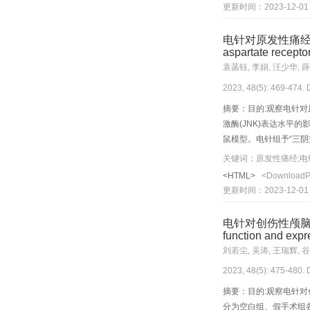
电位显著降低(P<0.
更新时间：2023-12-01
+抑制剂组比较，电针
嵴消失或减少；与模型组比
电针对原发性痛经大鼠脊
法检测大鼠心肌组织Nrf
aspartate recepto
手术组显著升高(P<0
袁菡钰, 李娟, 汪少华, 薛
裂、间隙扩大，心肌细
2023, 48(5): 469-474.
射电镜下观察，与假手
改善。与假手术组比较
摘要：目的:观察电针对原发
(2+)
组心肌组织Fe
含量降
激酶(JNK)表达水平
比较，模型组心肌组织Nrf
鼠模型。电针组予“三阴交
(P<0.01),ACSL4
理形态并进行病理损伤评分；
Fe(2+)含量降低(P<0
白表达水平。结果:与正
<HTML>
<Download
1、GPX4、FTH1蛋白表
(P<0.01);血清PGF
更新时间：2023-12-01
+抑制剂组比较，电针组
(P<0.05,P<0.
“神门”“通里”对AMI大鼠心肌
评分降低(P<0.05);血
电针对创伤性颅脑损伤大鼠
factor 2(Nrf2)/heme ox
元”对PDM大鼠有明显
function and expre
rats. Methods Male SD 
刘若尘, 吴涛, 王瑞辉, 
established by ligating
2023, 48(5): 475-480.
daily for 7 days. The 
treatment by using Powe
摘要：目的:观察电针对创
myocardiocytes of ca
分为空白组、假手术组各