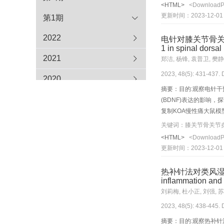
鼠脑组织缺血面积百分比，W
<HTML>
<Download
平，透射电镜法观察缺血
更新时间：2023-12-01
第1期
降低、脑梗死面积百分比升高(
比较，干预后针刺组神经功能
2022
电针对膝关节骨关节炎慢性
(P<0.01),神经元结构
1 in spinal dorsal
水肿，初级溶酶体存在。与模
2021
郑洁, 杨锋, 袁普卫, 樊静
Ⅰ表达升高(P<0.01,
2023, 48(5): 431-437.
Ⅲ型PI3K、Beclin
2020
与调控Ⅲ型PI3K/Bec
摘要：目的:观察电针干
2019
(BDNF)表达的影响
复制KOA慢性痛大鼠模型
2018
HE染色法观察左侧海马C
关键词：膝关节骨关节炎
及海马CA1区Iba-1
<HTML>
<Download
2017
(P<0.01);海马C
更新时间：2023-12-01
(P<0.01),Iba-
2016
元在形态、完整性和排列方面
热补针法对类风湿关节炎
(P<0.01)。结论
inflammation and n
arthritis
刘莉梅, 杜小正, 刘强, 苏
2023, 48(5): 438-445.
摘要：目的:观察热补针