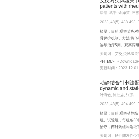
艾灸对类风湿关节炎患者血
与同时点术中TEAS组比较
patients with rheu
(P<0.05);T_4时
唐洁, 武平, 余泽芸, 汪雪
T_4时血清E、NE、D
2023, 48(5): 488-493.
摘要：目的:观察艾灸对类风
骨保护机制。方法:将R
连续治疗5周。观察两组
(ESR)、C反应蛋白(
DAS28评分和血清中RF含
<HTML>
<Download
分、晨僵评分、关节压痛数、
更新时间：2023-12-01
与MMP-9含量变化存
与艾灸调控LTB4水平、
动静结合针刺法配合手法
dynamic and stat
叶海敏, 陈壮志, 张鹏
2023, 48(5): 494-499.
摘要：目的:观察动静结
组、试验组，每组各3
治疗，两针刺组均选取百
用眩晕障碍量表(DHI
关键词：良性阵发性位置