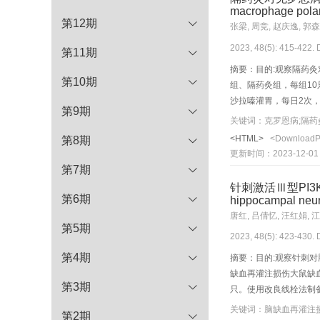
macrophage polari
第12期
张梁, 周竞, 赵庆逸, 郭森
2023, 48(5): 415-422.
第11期
摘要：目的:观察隔药灸
第10期
组、隔药灸组，每组10
沙拉嗪灌胃，每日2次
第9期
结构；Western bl
关键词：克罗恩病;隔药灸
型巨噬细胞的数量；免
<HTML>
<Download
第8期
胞器结构破坏；结肠黏膜巨噬细
更新时间：2023-12-01
型组比较，隔药灸组和西
第7期
κB p65及TNF-α表
针刺激活Ⅲ型PI3K/
细胞α7nAChR的表
第6期
hippocampal neuro
唐红, 吕倩忆, 汪红娟, 
第5期
2023, 48(5): 423-430.
第4期
摘要：目的:观察针刺对脑
缺血再灌注损伤大鼠缺血
第3期
只。使用改良线栓法制备大鼠
组、针刺+3-MA组针刺“
关键词：脑缺血再灌注损伤;
第2期