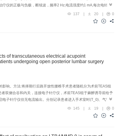
MI大鼠心肌保护作用可能与激活Nrf2/HO-1信号通路调节氧化应激和相关蛋白抑
连接电针治疗仪的正极与负极，断续波，频率2 Hz,电流强度约1 mA,每次电针干
，免疫组织化学染色法检测大鼠损伤区脑组织p-JNK、Beclin-1蛋白表
137
|
20
|
0
，电针组干预7、14 d时mNSS评分降低(P<0.05)。与空白组和假手术
神经元形态有所恢复；电针组大鼠神经元修复状况在各时点都优于模型组。
型组比较，同时点电针组大鼠损伤区脑组织p-JNK、Beclin-1蛋白表达均
组织中p-JNK、Beclin-1蛋白的表达有关。
aneous electrical acupoint
patients undergoing open posterior lumbar surgery
的影响。方法:将择期行后路开放性腰椎手术患者随机分为术前TEAS组
于患者双侧合谷和内关，连接电子针疗仪，术前TEAS组于麻醉诱导前给予
AS组全程开启电子针疗仪但无电流输出。分别记录患者进入手术室时(T_0)、气管插
)的心率(HR)和平均动脉压(MAP)。采用ELISA法检测T_0、T_3、T_4时
145
|
19
|
0
结果:与本组T_0比较，假TEAS组和术中TEAS组患者HR在T_2时升
);术中TEAS组HR在T_6时降低(P<0.05)。与同时点术中TEAS组比
(P<0.05);术前TEAS组MAP在T_3、T_4、T_5时降低(P<0.05);
在T_2时降低(P<0.05);术中TEAS组MAP在T_6时降低(P<0.05)。