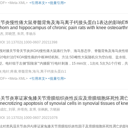
estern blot法检测缺血侧海马组织Ⅲ型PI3K、Beclin-1、自噬标志物微管相关蛋
PDF>
<Meta-XML>
<引用本文>
<批量引用>
侧海马组织神经细胞超微结构。结果:再灌注后与假手术组比较，其余各组大鼠神经功能
P<0.01),缺血侧海马组织Ⅲ型PI3K、Beclin-1、LC3B-Ⅱ/Ⅰ、Lamp2表达显著
评分升高、脑梗死面积百分比降低(P<0.01),缺血侧海马组织Ⅲ型PI3K、Beclin-1、LC3
痛大鼠脊髓背角及海马离子钙接头蛋白1表达的影响Effect of electroacu
未见明显损伤，溶酶体增多；模型+3-MA组脑梗死面积百分比升高(P<0.05),Ⅲ型PI3K、Becl
 horn and hippocampus of chronic pain rats with knee osteoarthri
型+3-MA组比较，针刺+3-MA组神经功能评分显著升高、脑梗死面积百分比显著降低(P<0.0
杰, 郑晓慧, 朱芮, 李杨乐
P<0.05),神经细胞轻度水肿，初级溶酶体存在。与针刺组比较，针刺+3-MA组神经功能评分
 DOI: 10.13702/j.1000-0607.20211398
-1、Lamp2表达水平降低(P<0.01,P<0.05),P62表达水平升高(P<0.05)。
lin-1通路，上调海马区自噬相关因子LC3B-Ⅱ/Ⅰ、Lamp2表达，下调P62表达有关。
预对膝关节骨关节炎(KOA)慢性痛大鼠痛行为学、海马形态学、脊髓背角及海马炎性细胞
，探讨电针治疗KOA慢性痛的中枢神经机制。方法:SD雌性大鼠随机分为空白组、盐水
。电针组于左侧“阳陵泉”“内膝眼”行电针刺激，15 min/次，1次/d, 5次为1个疗程，
A1区形态学变化，ELISA法检测左侧腰(L)3—L5脊髓背角及海马CA1区白细胞介素(I
;电针;疼痛;脊髓背角;海马;离子钙接头蛋白1
的表达，Western blot法检测左侧海马CA1区BDNF的蛋白表达。结果:与空白组比
PDF>
<Meta-XML>
<引用本文>
<批量引用>
A1区神经元排列散乱且数量明显减少，细胞轮廓不清晰，细胞核与胞质界限不清楚，存在核固缩
1表达显著上调(P<0.01);海马CA1区BDNF的蛋白表达显著下调(P<0.01)。电针干预后，
均明显优于模型组；脊髓背角及海马CA1区IL-1β、TNF-α含量显著降低(P<0.01),I
寒证家兔膝关节滑膜组织炎性反应及滑膜细胞坏死性凋亡的影响Effect of he
:电针“阳陵泉”“内膝眼”可缓解KOA大鼠的痛行为表现，其机制可能与电针抑制脊髓背角
ecrotizing apoptosis of synovial cells in synovial tissues of kn
成红, 刘翠, 井维尧, 袁博, 张枫帆, 方晓丽
 DOI: 10.13702/j.1000-0607.20221076
法对类风湿关节炎(RA)寒证家兔膝关节滑膜组织炎性因子及滑膜细胞坏死性凋亡的影