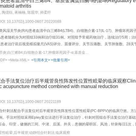
清中白三烯B4、基质金属蛋白酶-9的影响Regulatory effect of mox
，术前TEAS组MAP在T_2时降低，在T_6时升高(P<0.05)。与本组T_0比较，T_3时
matoid arthritis
假TEAS组血清NE、DA、Cor含量及血糖升高。与同时点假TEAS组比较，术前TEAS组在T_3和
, 陶偲钰, 蒋楠楠, 陈观华, 帅柔纤
A、Cor含量降低(P<0.05)。结论:TEAS辅助全麻可更好地维持后路开放性腰椎手
 DOI: 10.13702/j.1000-0607.20220088
湿关节炎(RA)患者血清中白三烯B4(LTB4)、白细胞介素-17(IL-17)、肿瘤坏死因子
A患者随机分为对照组33例和治疗组31例。对照组予常规药物治疗，连续治疗5周；
患者治疗前后视觉模拟量尺(VAS)评分、晨僵评分、关节压痛数、关节肿胀数、28关节疾
CRP)含量，ELISA法检测血清中LTB4、IL-17、TNF-α、MMP-9的含量。结果
关键词：艾灸;类风湿关节炎;白三烯B4;白细胞介素-17;肿瘤坏死因子-α;基质金属蛋白酶-9
量均较治疗前明显降低(P<0.01,P<0.05),治疗组CRP、ESR、LTB4、IL-17、TN
PDF>
<Meta-XML>
<引用本文>
<批量引用>
关节肿胀数、DAS28评分和血清中LTB4、IL-17和MMP-9含量明显低于对照组(P<0.0
在正相关性(P<0.05,r>0)。结论:艾灸肾俞、足三里、阿是穴并联合常规西药能明
抑制炎性因子IL-17产生，减少MMP-9生成有关。
复位治疗后半规管良性阵发性位置性眩晕的临床观察Clinical observati
ic acupuncture method combined with manual reduction
 DOI: 10.13702/j.1000-0607.20221189
合针刺法配合手法复位对后半规管良性阵发性位置性眩晕(PC-BPPV)的临床疗效。方法
0例。手法对照组采用Epley复位法进行手法复位治疗，针刺对照组在手法复位治疗
会、印堂，健侧的三间、中渚、后溪、外关，患侧的晕听区、风池，针刺每日1次，留针30 
)、视觉模拟评分(VAS)分别评价各组患者在治疗前、治疗1个疗程、治疗2个疗程后的
性眩晕;后半规管;动静结合针刺法;临床观察