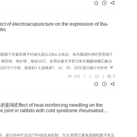
白1轻链3B(LC3B)、溶酶体相关膜蛋白2(Lamp2)、P62的蛋白表达水
评分降低(P<0.01)。与假手术组比较，模型组大鼠神经功能评分显著
降低(P<0.01),P62表达显著升高(P<0.01),神经细胞水肿较重。与模型组
B-Ⅱ/Ⅰ、Lamp2表达升高(P<0.01,P<0.05),P62表达降低
puncture on the expression of Iba-
in-1表达降低(P<0.01),P62表达水平升高(P<0.05),神经细胞中重度
tis
5,P<0.01),缺血侧海马组织Ⅲ型PI3K、Beclin-1、LC3B-Ⅱ/
显著降低、脑梗死面积百分比升高(P<0.05,P<0.01),缺血侧海马组织
结论:针刺可改善脑缺血再灌注损伤大鼠神经功能缺损症状，减少脑梗死面积，其机制可能
因子含量和离子钙接头蛋白1(Iba-1)表达、海马脑源性神经营养因子
组、模型组、电针组，每组10只。采用左膝关节腔注射谷氨酸钠碘乙酸法
共治疗2个疗程。造模前1 d,造模第7、14、20、26天进行痛行为学评价。
L)-1β、肿瘤坏死因子(TNF)-α含量，免疫荧光染色法检测左侧脊髓背角
163
|
22
|
0
较，模型组大鼠造模后各时点机械痛缩足阈值(MWT)和后肢负重能力显著下降
现象；脊髓背角和海马CA1区IL-1β、TNF-α含量显著升高
与模型组比较，电针组MWT和后肢负重能力显著升高(P<0.01);海马CA1区神经
ba-1表达显著下调(P<0.01);海马CA1区BDNF的蛋白表达显著上调
at-reinforcing needling on the
及海马小胶质细胞介导的炎性反应，上调海马BDNF的表达有关。
ee joint in rabbits with cold syndrome rheumatoid
响，探讨热补针法治疗RA的抗炎机制。方法:新西兰家兔按随机数字表法