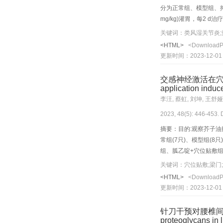
分为正常组、模型组、抑
mg/kg)灌胃，每2 
兔膝关节皮温、周径；
关键词：类风湿关节炎;
清肿瘤坏死因子(TNF)
<HTML>
<Download
蛋白(RIPK)1、RIP
更新时间：2023-12-01
普勒超声示滑膜弥漫性增生
镜示细胞膜完整性破坏，
交感神经激活在穴位贴敷促
(P<0.01)。与模型
application induce
胞增生、炎性细胞浸润不同程
李汪, 蔡虹, 刘坤, 王舒娅
p-MLKL及MLKL蛋白
2023, 48(5): 446-453.
炎性反应，其机制可能
摘要：目的:观察芥子油
常组(7只)、模型组(
组、胍乙啶+穴位贴敷组于
腔注射，1次/d,连续
关键词：穴位贴敷;梁门
变化。结果:与正常组比较
<HTML>
<Download
损伤、黏膜下层水肿、出
更新时间：2023-12-01
(P<0.05,P<0.0
鼠胃内压力蠕动波频率降低
针刀干预对腰椎间盘退行性
大(P<0.05),胃组
proteoglycans in l