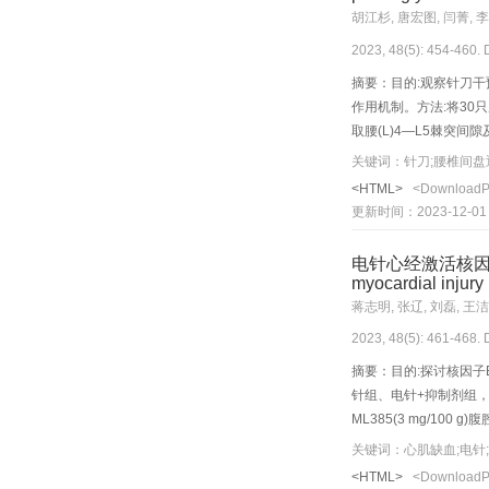
压力蠕动波频率、胃肌电慢
胡江杉, 唐宏图, 闫菁, 李
升高(P<0.001,P
2023, 48(5): 454-460.
摘要：目的:观察针刀干预
作用机制。方法:将30
取腰(L)4—L5棘突
疫组织化学法检测兔L4—
关键词：针刀;腰椎间盘
间盘信号强度降低，模
<HTML>
<Download
L5椎间盘信号强度降低；
更新时间：2023-12-01
活，背部条索状硬结有所
(P<0.05),腰椎间
电针心经激活核因子E
可能是针刀治疗LIDD
myocardial injury 
蒋志明, 张辽, 刘磊, 王洁
2023, 48(5): 461-468.
摘要：目的:探讨核因子E
针组、电针+抑制剂组，每
ML385(3 mg/1
观察心肌组织超微结构
关键词：心肌缺血;电针
酰基辅酶A合成酶长链家
<HTML>
<Download