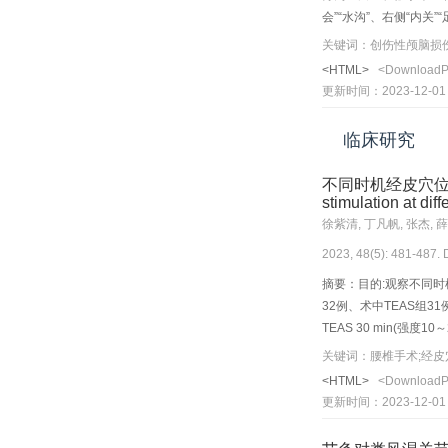
GPX4、FTH1蛋白表达
会”“水沟”、右侧“内关”
制心肌细胞“铁死亡”相
预时长为15 min。采
关键词：创伤性颅脑损伤;电
达。结果:与空白组和假手
<HTML>
<Download
组比较，模型组大鼠3 
更新时间：2023-12-01
与空白组和假手术组比较，
降低(P<0.05)。结
临床研究
不同时机经皮穴位电刺激
stimulation at di
徐紫清, 丁凡帆, 张杰, 
2023, 48(5): 481-487.
摘要：目的:观察不同时
32例、术中TEAS组
TEAS 30 min(强
管前(T_1)、气管插管时(
关键词：腰椎手术;经皮
血清肾上腺素(E)、去甲
<HTML>
<Download
高，在T_3时降低(P<0
更新时间：2023-12-01
较，术前TEAS组患者HR在
术中TEAS组MAP在T_2