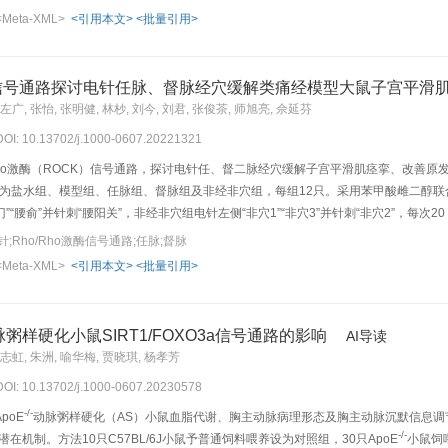
色观察肝组织形态学变化，实时荧光定量PCR、Western blot法检测大鼠肝脏组织P
<Meta-XML>
<引用本文>
<批量引用>
激电针组4周时大鼠肝细胞红色脂滴明显减少。与同时程普通饮食组比较，高脂模型组大鼠血清
01）。与同时程高脂模型组比较，强、弱刺激电针组血清ALT、AST含量及肝脏组织PERK、
弱刺激电针组大鼠血清ALT、AST含量与肝脏组织PERK、ATF4、CHOP mRNA表达
CK信号通路探讨电针任脉、督脉经穴缓解类痛经模型大鼠子宫平滑
达降低（P<0.01），弱刺激电针组大鼠2、3、4周时肝脏组织PERK、CHOP蛋白表达降低
左广, 张怡, 张明健, 林杪, 刘今, 刘君, 张俊茶, 师旭亮, 佘延芬
组大鼠血清ALT、AST含量及肝脏组织PERK、ATF4、CHOP mRNA与蛋白表达升
 DOI: 10.13702/j.1000-0607.20221321
T含量及肝脏组织PERK、ATF4、CHOP mRNA与PERK蛋白表达降低（P<0.01，
电针组4周时、弱刺激电针组3周和4周时肝脏组织CHOP蛋白表达降低（P<0.01）。
Rho激酶（ROCK）信号通路，探讨电针任、督二脉经穴缓解子宫平滑肌痉挛、改善
OP mRNA表达明显降低（P<0.05，P<0.01），强、弱刺激电针组4周时肝脏组织PER
为盐水组、模型组、任脉组、督脉组及非经非穴组，每组12只。采用苯甲酸雌二醇联合
5）。结论电针“丰隆”“足三里”可显著改善非酒精性脂肪肝病大鼠肝功能，其作用机制可能是
”“腰俞”并针刺“腰阳关”，非经非穴组电针左侧“非穴1”“非穴3”并针刺“非穴2”，每次20 mi
保护效应；电针强度4 mA治疗4周时效果最佳。
记录仪记录大鼠在体子宫平滑肌电信号，HE染色法观察大鼠子宫组织的病理形态变化；
;Rho/Rho激酶信号通路;任脉;督脉
tern blot及荧光定量PCR 法检测子宫组织平滑肌22-α（SM22-α）、RhoA
<Meta-XML>
<引用本文>
<批量引用>
子宫平滑肌振幅电压升高（P<0.01），HE染色可见子宫内膜大范围剥脱伴有严重的水肿
织SM22-α、RhoA、ROCKⅡ的蛋白及mRNA的表达升高（P<0.01）。与模型组和非
2
P<0.01），子宫内膜水肿程度较轻，腺体分泌减少，子宫组织中PGF
、OT、Ca
2α
脉粥样硬化小鼠SIRT1/FOXO3a信号通路的影响
AI导读
NA的表达降低（P<0.01，P<0.05）。结论电针任脉、督脉经穴均可降低类痛经
杨志虹, 朱洲, 喻华梅, 贾晓琪, 杨孝芳
过调控子宫组织PGF
、OT含量，抑制子宫组织Rho/ROCK信号通路，降低SM22-
2α
 DOI: 10.13702/j.1000-0607.20230578
-/-
poE
动脉粥样硬化（AS）小鼠血脂代谢、胸主动脉病理形态及胸主动脉沉默信息调节因子
-/-
在机制。方法10只C57BL/6J小鼠予普通饲料喂养设为对照组，30只ApoE
小鼠饲