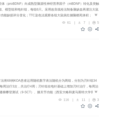
体（proBDNF）向成熟型脑源性神经营养因子（mBDNF）转化及突触
组、模型组和电针组，每组6只。采用改良线栓法制备脑缺血再灌注大鼠
大鼠神经功能缺损评分变化；TTC染色法观察各组大鼠病灶侧脑梗死体积；
NF、组织型纤溶酶原激活物（tPA）、酪氨酸激酶受体B（TrkB）、p75神
61
|
7
|
5
01），脑梗死体积百分比增加（P<0.01），穿越原平台次数及目标象
tPA蛋白表达水平和mBDNF/proBDNF比值均降低（P<0.01，
01），穿越平台次数及目标象限总路程均增加（P<0.05），大鼠海马组织
BDNF/proBDNF比值升高（P<0.05）。结论电针可能通过增加tPA蛋白表
血再灌注损伤学习记忆障碍的机制之一。
法将68例KOA患者运用随机数字表法随机分为两组，分别为刃针组34
每周治疗3次，共治疗4周；刃针组在电针基础上增加刃针治疗，每周治
-楼梯攀登测试（9-SCT）、膝关节功能［西安大略和麦马斯特大学骨关
随访3个月时的TUG结果、9-SCT结果、WOMAC评分均显著降低
116
|
11
|
3
OMAC评分显著降低（P<0.05）；与本组治疗后比较，刃针组随访1个
能明显提高患者的步速，改善患者的关节疼痛、晨僵等不适症状。刃针结合