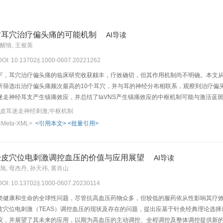
讨耳穴治疗偏头痛的可能机制
AI导读
宋醒恪, 王俊英
 DOI: 10.13702/j.1000-0607.20221262
下，耳穴治疗偏头痛的临床研究收获颇丰，疗效确切，但其作用机制尚不明确。本文从耳
析筛选出治疗偏头痛频次最高的10个耳穴，并与耳的神经分布相联系，观察到治疗偏
迷走神经耳支产生镇痛效应，并总结了taVNS产生镇痛效应的中枢机制可能与激活蓝
炎性反应等有关。本文为今后耳穴治疗偏头痛的机制研究提供了思路，论证了耳穴治
经皮耳迷走神经刺激;中枢机制
<Meta-XML>
<引用本文>
<批量引用>
经皮穴位电刺激调控血压的价值与应用展望
AI导读
钱旭, 母杰丹, 孙天祎, 黄肖山
 DOI: 10.13702/j.1000-0607.20230114
类健康和生命的全球性问题，尽管抗高血压药物众多，但较低的服药依从性影响其疗
穴位电刺激（TEAS）调控血压的现状及存在的问题，提出应基于针灸经典理论选择刺
议，并展望了其未来的应用，以期为高血压的主动调控、全程调控及整体调控提供新