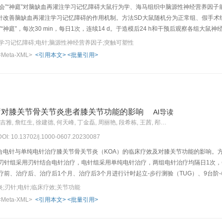
会”“神庭”对脑缺血再灌注学习记忆障碍大鼠行为学、海马组织中脑源性神经营养因子前
针改善脑缺血再灌注学习记忆障碍的作用机制。方法SD大鼠随机分为正常组、假手术
“神庭”，每次30 min，每日1次，连续14 d。于造模后24 h和干预后观察各组
各组大鼠学习记忆能力；Western blot法检测各组大鼠海马组织中proBDNF、mBD
学习记忆障碍;电针;脑源性神经营养因子;突触可塑性
NTR）蛋白表达水平。结果与假手术组比较，模型组大鼠神经功能缺损评分升高（P<0.
<Meta-XML>
<引用本文>
<批量引用>
），海马组织中proBDNF、p75NTR蛋白表达水平升高（P<0.01），mBDNF、TrkB、
组比较，电针组大鼠神经功能缺损评分降低（P<0.01），脑梗死体积百分比降低（P<0.
TR蛋白表达水平均降低（P<0.01，P<0.05），mBDNF、TrkB、tPA蛋白表达水平及m
向mBDNF的转化，影响突触可塑性，从而改善学习记忆障碍，这可能是电针改善脑缺
疗对膝关节骨关节炎患者膝关节功能的影响
AI导读
马洁, 褚晓彦, 刘伙生, 孙吉雅, 詹红生, 徐建德, 何天峰, 丁金磊, 周丽艳, 段希栋, 王茜, 邴兴红, 陶善平
 DOI: 10.13702/j.1000-0607.20230087
合电针与单纯电针治疗膝关节骨关节炎（KOA）的临床疗效及对膝关节功能的影响。方
中刃针组采用刃针结合电针治疗，电针组采用单纯电针治疗，两组电针治疗均隔日1次，
疗前、治疗后、治疗后1个月、治疗后3个月进行计时起立-步行测验（TUG）、9台阶
OMAC）］评分。结果通过意向性分析，与治疗前比较，两组患者治疗后、随访1个月和
;刃针;电针;临床疗效;关节功能
时间点电针组相比，刃针组治疗后和随访1个月时的TUG结果显著降低，刃针组治疗后的W
<Meta-XML>
<引用本文>
<批量引用>
著降低（P<0.05）。结论两种治疗均能改善患者膝关节功能，但是刃针结合电针更
效，并且有较好的远期疗效。