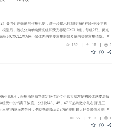
CR2）参与针刺镇痛的作用机制，进一步揭示针刺镇痛的神经-免疫学机
IA）模型后，随机分为单纯荧光组和荧光标记CXCL1组，每组2只。荧光
荧光标记CXCL1在AIA小鼠体内的主要富集脏器及脑的荧光富集情况。另
2只，取12只Wistar大鼠右足底注射等体积的0.9%氯化钠溶液作为盐水
182
|
15
|
2
热痛阈值；利用ELISA、免疫荧光及实时荧光定量PCR技术，检测文献
mRNA表达水平，以期探明前期研究结果中针刺后升高的血清CXCL1的作
CR2、μ-阿片肽受体（MOR）的mRNA表达，采用免疫荧光双标法将
XCR2在S1脑区中的表达细胞及是否与MOR共表达。结果与单纯荧光组相
<0.01），S1脑区中CXCR2 mRNA表达升高（P<0.05）；与
NA表达均升高（P<0.05，P<0.01）；针刺组大鼠S1脑区中CXCR2
胶质细胞中。结论针刺改善AIA大鼠炎性痛的作用机制可能与其上调S1脑
/6j小鼠6只，采用动物脑立体定位仪定位小鼠大脑左侧初级体感皮层后
经元中的钙离子浓度。分别以43、45、47 ℃热刺激小鼠右侧“足三
足三里”的响应差异性，包括热刺激后2 s内的即时最大钙尖峰值和即时钙
钙尖峰值和分时段钙尖峰频率。结果与常温比较，43、45、47 ℃热刺激
65
|
3
|
1
和钙尖峰持续时间升高（P<0.001，P<0.01）。不同温度热刺激
频率来看，其对45 ℃热刺激响应最频繁（P<0.001）。从短时最大钙尖