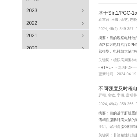
峰值来看，不同温度热刺
S1HL神经元对45 ℃
2023
基于Sirt1/P
（P<0.001）；钙尖
袁重茜, 王璇, 余芝, 连晓
2022
三里”响应较为活跃。
2024, 49(4): 349-357.
2021
摘要：目的观察电针治疗
通路探讨电针治疗DPN
2020
鼠模型。电针组大鼠电针
值，哈格里夫斯实验检
关键词：糖尿病周围神经病变;
2019
坐骨神经病理形态改变；透
<HTML>
<网络PDF>
大鼠血糖和AUC升高（P
2018
更新时间：2024-04-19
序，髓鞘与轴突广泛分离；
痛阈值上升（P<0.01）
2017
不同强度及时程电
论电针可能是通过调控Si
罗翱, 余敏, 李钢, 唐成林
2016
2024, 49(4): 358-366.
摘要：目的基于肝脏蛋白
酒精性脂肪肝病大鼠的
亚组。采用高脂饲料喂养建
治疗5 d，休息2 d