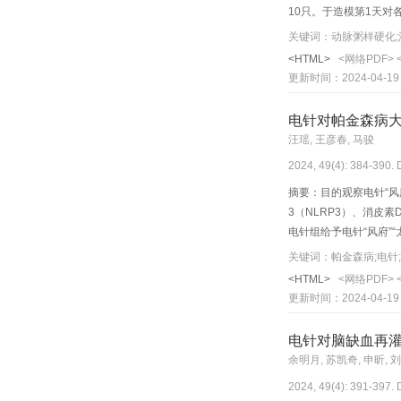
10只。于造模第1天对
-1
-1
灌胃（2.5 mg·kg
·d
关键词：动脉粥样硬化;
甘油三酯（TG）、低密
<HTML>
<网络PDF>
Western blot
更新时间：2024-04-19
LDL-C、ox-LDL含
增厚，内皮细胞变性、肿
电针对帕金森病大鼠
胸主动脉SIRT1蛋白
汪瑶, 王彦春, 马骏
内膜可见少量的内皮细
2024, 49(4): 384-390.
脂水平，并修复血管内膜
摘要：目的观察电针“风府
3（NLRP3）、消皮
电针组给予电针“风府”“
黑质组织中TH的阳性表达；
关键词：帕金森病;电针;
亡相关斑点样蛋白（AS
<HTML>
<网络PDF>
（P<0.01）；中脑黑质T
更新时间：2024-04-19
Caspase-1蛋白表
（P<0.01）；Sirt3
电针对脑缺血再
P<0.05）。结论电针
余明月, 苏凯奇, 申昕, 刘
进而抑制神经炎性反应
2024, 49(4): 391-397.