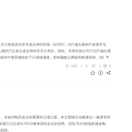
穴刺激及经皮耳迷走神经刺激（taVNS）治疗偏头痛的疗效展开论
头痛的穴位多在迷走神经耳支分布区。因此，本研究提出耳穴治疗偏头痛
斑核和中缝背侧核的下行调痛通路，影响脑默认网络和疼痛矩阵，拮抗皮
疗偏头痛的科学性。
185
|
13
|
3
效，有效控制高血压的重要性日渐凸显。本文围绕主动健康这一健康管理
激穴位以突出TEAS整体调控血压的优势、优化TEAS的电刺激参数、
的思路。