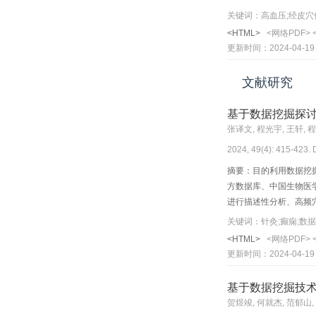
关键词：高血压;经皮穴
<HTML>
<网络PDF>
更新时间：2024-04-19
文献研究
基于数据挖掘探
张译文, 程光宇, 王轩, 
2024, 49(4): 415-423.
摘要：目的利用数据挖
方数据库、中国生物医学文献
进行描述性分析、高频穴
取、基因本体（GO）
关键词：针灸;癫痫;数
277个，与癫痫共有靶
<HTML>
<网络PDF>
激酶、脑源性神经营养
更新时间：2024-04-19
粥样硬化、神经退行性变
子-1信号通路、凋亡
基于数据挖掘技
可为后续针灸治疗癫痫
贺煜竣, 何就杰, 范郁山,