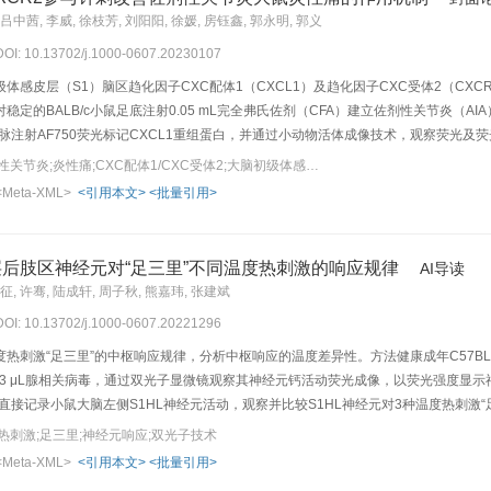
吕中茜, 李威, 徐枝芳, 刘阳阳, 徐媛, 房钰鑫, 郭永明, 郭义
 DOI: 10.13702/j.1000-0607.20230107
体感皮层（S1）脑区趋化因子CXC配体1（CXCL1）及趋化因子CXC受体2（CX
稳定的BALB/c小鼠足底注射0.05 mL完全弗氏佐剂（CFA）建立佐剂性关节炎（A
静脉注射AF750荧光标记CXCL1重组蛋白，并通过小动物活体成像技术，观察荧光及
star大鼠，右足底注射0.1 mL CFA建立AIA模型，随机分为模型组、针刺组，每组1
关键词：针刺镇痛;佐剂性关节炎;炎性痛;CXC配体1/CXC受体2;大脑初级体感皮层区（S1）;阿片肽受体
三里”1次/d，针刺持续7 d，治疗结束后采用热痛仪测量大鼠右侧足底热缩足潜伏期即
<Meta-XML>
<引用本文>
<批量引用>
2及阿片肽受体的多个疼痛相关脑区CXCL1蛋白含量及S1脑区CXCL1阳性细胞数与
法检测各组大鼠S1脑区中CXCR2蛋白含量，采用实时荧光定量PCR法检测S1脑区中CX
质细胞标记物胶质纤维酸性蛋白（GFAP）、神经元标记物NeuN及MOR共染，检测C
后肢区神经元对“足三里”不同温度热刺激的响应规律
AI导读
组小鼠脑组织中有较强的荧光信号。与盐水组相比，模型组大鼠右侧足底热痛阈值均明显降低（P
征, 许骞, 陆成轩, 周子秋, 熊嘉玮, 张建斌
7天热痛阈值、S1脑区中CXCL1蛋白含量、CXCR2蛋白含量及mRNA表达、MOR mR
 DOI: 10.13702/j.1000-0607.20221296
有共染，表明CXCR2存在于神经元和MOR阳性神经元中，而不存在于GFAP阳性星形
及S1脑区神经元上的CXCR2、促进神经元表达MOR有关。
热刺激“足三里”的中枢响应规律，分析中枢响应的温度差异性。方法健康成年C57BL
0.3 μL腺相关病毒，通过双光子显微镜观察其神经元钙活动荧光成像，以荧光强度显示神
直接记录小鼠大脑左侧S1HL神经元活动，观察并比较S1HL神经元对3种温度热刺激“
n内的短时最大钙尖峰值、短时钙尖峰频率和钙尖峰持续时间，以及3 min内的分时段最大
热刺激;足三里;神经元响应;双光子技术
侧S1HL神经元的即时最大钙尖峰值、即时钙尖峰频率、短时最大钙尖峰值、短时钙尖峰频率
<Meta-XML>
<引用本文>
<批量引用>
值来看，小鼠S1HL神经元对47 ℃热刺激响应程度最高（P<0.001）；从即时钙尖峰