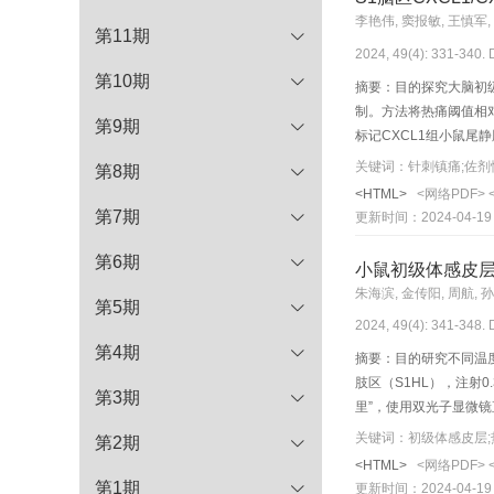
李艳伟, 窦报敏, 王慎军, 
第11期
2024, 49(4): 331-340.
第10期
摘要：目的探究大脑初级
制。方法将热痛阈值相对
第9期
标记CXCL1组小鼠尾
取热痛阈值相对稳定的Wi
第8期
组。针刺组大鼠针刺“足
<HTML>
<网络PDF>
报道的可能表达CXCR
第7期
更新时间：2024-04-19
用脑区；采用ELISA
CXCR2分别与星形胶
第6期
小鼠初级体感皮层
比，荧光标记CXCL1
朱海滨, 金传阳, 周航, 孙
模型组相比，针刺组第2~
第5期
2024, 49(4): 341-348.
分别与NeuN及MOR
第4期
区中CXCL1蛋白含量
摘要：目的研究不同温度
肢区（S1HL），注射
第3期
里”，使用双光子显微镜
尖峰频率，3.5 mi
关键词：初级体感皮层;
第2期
“足三里”均可使小鼠左
<HTML>
<网络PDF>
比较，从即时最大钙尖峰
第1期
更新时间：2024-04-19