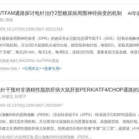
激对其影响差异无统计学意义；从短时最大钙尖峰频率来看，小鼠S1HL神经元对45 
热刺激响应更为明显（P<0.01）。从神经元响应分时段分析来看，在3 min内，43、4
GC-1α/TFAM通路探讨电针治疗2型糖尿病周围神经病变的机制
AI导
峰频率与热刺激时段无显著联系。结论S1HL神经元对43、45、47 ℃热刺激“足三里”
阳, 徐斌
 DOI: 10.13702/j.1000-0607.20221318
糖尿病周围神经病变（DPN）的效应并从沉默信息调节因子1（Sirt1）/过氧化物酶体增
的可能机制。方法SD大鼠随机分成空白组、模型组和电针组，每组8只。采取高脂饲料喂
“天枢”，每次20 min，每天1次，每周6次，连续治疗6周。测量各组大鼠血糖、体质量
测大鼠热痛阈值；免疫荧光染色法观察大鼠后足足垫表皮神经纤维密度（IENFD）；神
电针;Sirt1/PGC-1α/TFAM通路
射电子显微镜观察大鼠坐骨神经超微结构改变；Western blot 法检测大鼠坐骨神经中
<Meta-XML>
<引用本文>
<批量引用>
<0.001），体质量、机械痛与热痛阈值、后足足垫表皮IENFD降低（P<0.001）
坐骨神经中Sirt1、PGC-1α、TFAM蛋白表达下调（P<0.05，P<0.01）。与模型
，IENFD增加（P<0.05），MNCV加快（P<0.05）；坐骨神经形态和超微结构病变缓解
针干预对非酒精性脂肪肝病大鼠肝脏PERK/ATF4/CHOP通路
rt1/PGC-1α/TFAM通路，改善DPN的神经损伤，达到修复糖尿病周围神经病变的作
, 钟馨仪, 杜曜宇
 DOI: 10.13702/j.1000-0607.20230097
激酶R样内质网激酶（PERK）-活化转录因子4（ATF4）-转录因子C/EBP同源蛋白
影响，探讨其作用机制。方法将SD大鼠随机分为普通饮食组、高脂模型组、假电针组、
立非酒精性脂肪肝病大鼠模型。造模成功后电针双侧“丰隆”“足三里”，疏密波（4 Hz/20 
；假电针组只连接电针仪，不通电。不同时程亚组分别干预2、3、4周。干预结束后采用
关键词：非酒精性脂肪肝病;电针;内质网应激;蛋白激酶R样内质网激酶（PERK）-活化转录因子4（ATF4）-转录因子C/EBP同源蛋白（CHOP）信号通路