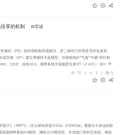
ERK、ATF4、CHOP mRNA与蛋白的表达。结果高脂模型组大鼠肝细胞
ALT、AST含量与肝脏组织PERK、ATF4、CHOP mRNA与
ATF4、CHOP mRNA与蛋白表达降低（P<0.01，P<0.05）。与
降低（P<0.01，P<0.05），强刺激电针组大鼠肝脏组织PERK、
肌痉挛的机制
AI导读
（P<0.01），2周时ATF4蛋白表达降低（P<0.05）。与同时程强刺
高（P<0.05，P<0.01）。与本组2周时比较，强、弱刺激电针组大鼠
P<0.05），强刺激电针组3、4周时肝脏组织ATF4蛋白表达降低
与本组3周时比较，强、弱刺激电针组大鼠4周时血清ALT、AST含量，
原发性痛经（PD）的作用机制并观察任、督二脉经穴作用是否存在差异。
K、CHOP蛋白表达降低（P<0.01），强刺激电针组4周时肝脏组织ATF4蛋
缩宫素（OT）建立类痛经大鼠模型。任脉组电针“气海”“中极”并针刺
通过抑制PERK表达进而靶向调控下游ATF4/CHOP信号通路，抑制内
n，1次/d，连续10 d。观察各组大鼠腹腔注射OT（2 U/只） 30 min
ELISA法检测大鼠子宫组织前列腺素F
（PGF
）、OT、钙离子
2α
2α
75
|
5
|
5
、ROCKⅡ蛋白及mRNA表达水平。结果与盐水组比较，模型组大鼠扭体评分升高
2+
，且腺体分泌增加，子宫组织中PGF
、OT、Ca
含量升高
2α
经非穴组比较，任脉组、督脉组扭体评分均降低（P<0.01，P<0.05），子
+
的含量降低（P<0.01，P<0.05），子宫组织SM22-α、RhoA、
大鼠的扭体评分、子宫平滑肌振幅电压、子宫病理损伤程度，缓解子宫平滑肌
2+
α、RhoA、ROCKⅡ蛋白与mRNA表达及Ca
含量有关。
1（SIRT1）/叉头框转录因子O3a（FOXO3a）通路分子表达的影
喂高脂饲料复制AS模型，随机分为模型组、辛伐他汀组和艾灸组，每组