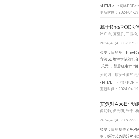
（AST）含量，油红O染
<HTML>
<网络PDF>
红色脂滴聚积明显，强刺
更新时间：2024-04-19
蛋白表达均升高（P<0.
同时程假电针组比较，强、
基于Rho/RO
ATF4、CHOP蛋白表
路广通, 范玺胜, 王雪松, 
激电针组比较，弱刺激电针
2024, 49(4): 367-375.
3、4周时血清ALT、AS
（P<0.01），强刺激
摘要：目的基于Rho/
PERK、ATF4、CH
方法SD雌性大鼠随机分
白表达降低（P<0.0
“关元”，督脉组电针“命门
质网应激，从而发挥肝脏
内的扭体反应；多导生理
关键词：原发性痛经;电针
2+
（Ca
）的含量，Wes
<HTML>
<网络PDF>
（P<0.01），在体
更新时间：2024-04-19
（P<0.01），子宫组
宫平滑肌振幅电压降低（
-/-
艾灸对ApoE
动
ROCKⅡ的蛋白及mR
闫朝勃, 伍先明, 张宁, 
的痉挛。其机制可能与通
2024, 49(4): 376-383.
摘要：目的观察艾灸对A
响，探讨艾灸防治AS的潜