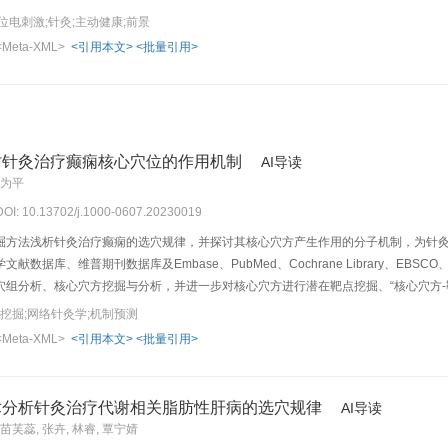
位电刺激;针灸;主动健康;前景
<Meta-XML>
<引用本文>
<批量引用>
讨针灸治疗癫痫核心穴位的作用机制
AI导读
程为平
 DOI: 10.13702/j.1000-0607.20230019
掘方法浅析针灸治疗癫痫的选穴规律，并探讨其核心穴方产生作用的分子机制，为针
数据库、维普期刊数据库及Embase、PubMed、Cochrane Library、EBSC
组分析、核心穴方挖掘与分析，并进一步对核心穴方进行潜在靶点挖掘、“核心穴方-靶
富集和KEGG富集分析等以预测针灸治疗癫痫的潜在机制。结果共纳入腧穴处方122
据挖掘;网络针灸学;机制预测
点134个，经PPI网络拓扑分析提取出核心靶点，包括信号转导和转录激活因子3、肿瘤坏死
<Meta-XML>
<引用本文>
<批量引用>
因子、肿瘤蛋白53、血管内皮生长因子A、胱天蛋白酶3、表皮生长因子受体等；经G
、磷脂酰肌醇-3-激酶-丝氨酸/苏氨酸激酶B信号通路、丝裂原活化蛋白激酶信号通路、
等，涉及神经元死亡、氧化应激、突触可塑性、炎性反应等。结论针灸干预癫痫的核心
术分析针灸治疗代谢相关脂肪性肝病的选穴规律
AI导读
的临床应用及机制研究提供理论基础。
 苗芙蕊, 张卉, 林睿, 覃宁婧