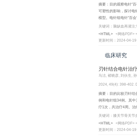
摘要：目的观察电针“百
可塑性的影响，探讨电
模型。电针组电针“百会”
Morris水迷宫实验评价
关键词：脑缺血再灌注;
经营养因子受体（p75
<HTML>
<网络PDF>
限总路程减少（P<0.01
更新时间：2024-04-19
P<0.05）。与模型
中proBDNF、p75N
临床研究
达，促进proBDNF
刃针结合电针治
2024, 49(4): 398-402.
摘要：目的比较刃针结
例和电针组34例。其
疗1次，共治疗4周。治
节炎指数可视化量表（W
关键词：膝关节骨关节炎
（P<0.05）；与同
<HTML>
<网络PDF>
月时的WOMAC评分显
更新时间：2024-04-19
电针治疗KOA安全有