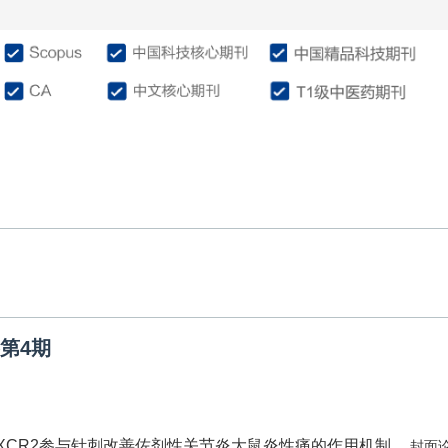
介绍
编委会
征稿投稿
作
卷第4期
/CXCR2参与针刺改善佐剂性关节炎大鼠炎性痛的作用机制
封面