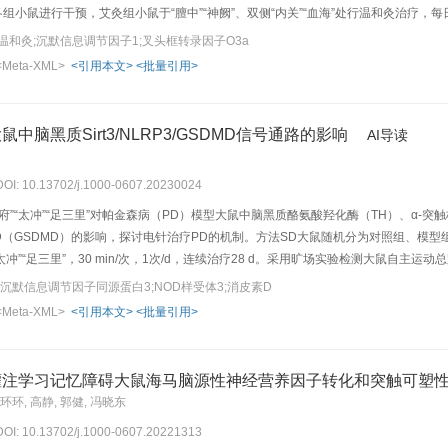
各组小鼠进行干预，艾灸组小鼠于“膻中”“神阙”、双侧“内关”“血海”处行温和灸治疗，每
），每日1次，每周连续5次，干预12周。干预期间观察记录小鼠的体质量及一般情况
温和灸;沉默信息调节因子1;叉头框转录因子O3a
度脂蛋白胆固醇（LDL-C）、高密度脂蛋白胆固醇（HDL-C）含量；HE染色观察小鼠胸
<Meta-XML>
<引用本文>
<批量引用>
法及实时荧光定量PCR法分别检测胸主动脉SIRT1和FOXO3a蛋白及mRNA的表达水平。
量显著升高（P<0.05，P<0.01），HDL-C含量、SOD活性、胸主动脉SIRT1蛋白及m
胀和脱落。与模型组比较，辛伐他汀组及艾灸组小鼠第8周、第12周的体质量，血清TC、TG
中脑黑质Sirt3/NLRP3/GSDMD信号通路的影响
AI导读
及mRNA表达显著升高（P<0.01），辛伐他汀组HDL-C含量显著升高（P<0.05
胞变性和肿胀。与辛伐他汀组比较，艾灸组各指标差异均无统计学意义；胸主动脉病理
 DOI: 10.13702/j.1000-0607.20230024
，减轻内皮损伤，其作用机制可能与调节SIRT1/FOXO3a信号通路改善氧化损伤相
”“太冲”“足三里”对帕金森病（PD）模型大鼠中脑黑质酪氨酸羟化酶（TH）、α-突触核
素D（GSDMD）的影响，探讨电针治疗PD的机制。方法SD大鼠随机分为对照组、模
太冲”“足三里”，30 min/次，1次/d，连续治疗28 d。采用旷场实验检测大鼠
实时荧光定量PCR法检测大鼠黑质组织中α-syn、Sirt3、NLRP3、GSDMD mRNA
沉默信息调节因子同源蛋白3;NOD样受体3;消皮素D
C）、半胱氨酸蛋白酶-1（Caspase-1）蛋白表达水平。结果与对照组比较，模型组
<Meta-XML>
<引用本文>
<批量引用>
H阳性表达减少（P<0.01）；Sirt3 mRNA表达水平降低（P<0.01），α-syn、NLR
达水平升高（P<0.01）。与模型组比较，电针组旷场实验自主运动总路程延长（P<0.01
 mRNA表达水平升高（P<0.01），α-syn、NLRP3、GSDMD mRNA表达水平降低（P<0
灌注学习记忆障碍大鼠海马脑源性神经营养因子转化和突触可塑
“风府”“太冲”“足三里”可修复PD大鼠神经元损伤，清除中脑黑质异常聚集的α-syn，改善线
环环, 高静, 郭健, 冯晓东
有关。
 DOI: 10.13702/j.1000-0607.20221313