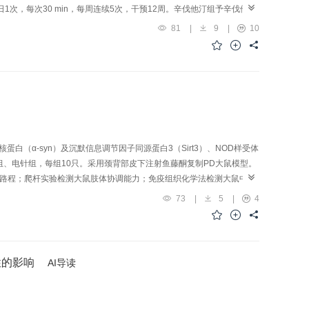
日1次，每次30 min，每周连续5次，干预12周。辛伐他汀组予辛伐他汀
；干预结束后，采用全自动生化分析仪检测小鼠血清总胆固醇（TC）、
81
|
9
|
10
主动脉病理形态；ELISA法检测小鼠血清ox-LDL含量及SOD活性；
结果与对照组比较，模型组小鼠第8周、第12周的体质量，血清TC、TG、
RNA表达量显著降低（P<0.05，P<0.01）；HE染色显示胸主动脉血管内膜
、LDL-C、ox-LDL含量显著降低（P<0.01），血清SOD活性、
）；两组胸主动脉结构较为完整，管腔较为规则，中膜内弹性膜排列较为整齐，
结构变化大致相同。结论艾灸可以降低AS模型小鼠的体质量，调节血
关。
蛋白（α-syn）及沉默信息调节因子同源蛋白3（Sirt3）、NOD样受体
型组、电针组，每组10只。采用颈背部皮下注射鱼藤酮复制PD大鼠模型。
自主运动总路程；爬杆实验检测大鼠肢体协调能力；免疫组织化学法检测大鼠中脑
表达水平；Western blot法检测大鼠黑质组织中NLRP3、接头蛋白-凋
73
|
5
|
4
大鼠旷场实验自主运动总路程缩短（P<0.01）；爬杆实验评分升高
P3、GSDMD mRNA表达水平升高（P<0.01）；NLRP3、ASC、
）；爬杆实验评分降低（P<0.05）；中脑黑质TH阳性表达增多
.01）；NLRP3、ASC、Caspase-1蛋白表达水平降低（P<0.01，
性的影响
AI导读
粒体损伤，其机制可能与调控中脑黑质Sirt3/NLRP3/GSDMD信号通路