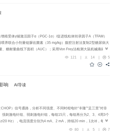
℃热刺激响应最频繁（P<0.001）。从钙尖峰持续时间来看，小鼠
5、47 ℃热刺激下，小鼠S1HL神经元最大钙尖峰值都在第2分钟达到最高
读
均有响应，且响应存在特定温度差异性，小鼠S1HL神经元对45 ℃热刺激“足
殖受体γ辅激活因子α（PGC-1α）/促进线粒体转录因子A（TFAM）
养联合小剂量链脲佐菌素（35 mg/kg）腹腔注射法复制2型糖尿病大
、糖耐量曲线下面积（AUC）；采用Von Frey法检测大鼠机械痛阈
经电生理方法测量大鼠坐骨神经传导速度（MNCV）；HE染色法观察
121
|
14
|
5
Sirt1、PGC-1α、TFAM蛋白表达水平。结果与空白组相比，模型组
，MNCV减慢（P<0.01），坐骨神经横切面轴突分布较空白组零碎松散且无
组相比，电针组大鼠血糖和AUC下降（P<0.05，P<0.01），机械痛和热
；坐骨神经中Sirt1、PGC-1α、TFAM蛋白表达上调（P<0.05）。结
的影响
AI导读
用。
（CHOP）信号通路，分析不同强度、不同时程电针“丰隆”“足三里”对非
强刺激电针组、弱刺激电针组，每组15只，每组再分为2、3、4周3个
Hz），电流强度分别为4 mA、2 mA，持续20 min，1次/d，每周
全自动生化分析仪检测大鼠血清谷丙转氨酶（ALT）、谷草转氨酶
80
|
5
|
7