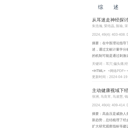
综 述
从耳迷走神经探
朱浩瀚, 荣培晶, 陈瑜, 
2024, 49(4): 403-408.
摘要：在中医理论指导
述，通过文献计量学分
的机制可能是通过刺激
质扩散抑制及减轻神经
关键词：耳穴;偏头痛;
<HTML>
<网络PDF>
更新时间：2024-04-19
主动健康视域下
张洲, 马良宵, 马凌慧, 
2024, 49(4): 409-414.
摘要：高血压是威胁人
新趋势，总结梳理了经皮
扩大研究观察指标等建