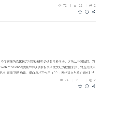
72
|
12
|
2
灸治疗癫痫的临床选穴和基础研究提供参考和依据。方法以中国知网、万
O、Web of Science数据库中收录的相关研究文献为数据来源，对选用腧穴
点-癫痫”网络构建、蛋白质相互作用（PPI）网络建立与核心靶点提
条；核心组方为百会、合谷、内关、水沟、太冲，挖掘到其潜在治疗靶点
74
|
5
|
2
因子（TNF）、白细胞介素（IL）-6、蛋白激酶B1、c-Jun氨基末端
O和KEGG富集预测得到核心穴方治疗癫痫的主要途径，包括脂质与动脉
环磷酸腺苷信号通路、TNF信号通路、IL-17信号通路、低氧诱导因
穴位处方可通过作用于多靶点、多通路协同发挥治疗癫痫的作用，本研究