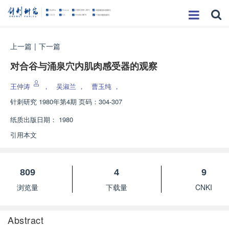
上一篇
|
下一篇
对合谷与涌泉穴内肌肉感受器的观察
王仲涛
，
吴淑兰
，
曹玉纯
，
针刺研究
1980年第4期 页码：304-307
纸质出版日期：
1980
引用本文
809
4
9
浏览量
下载量
CNKI
Abstract