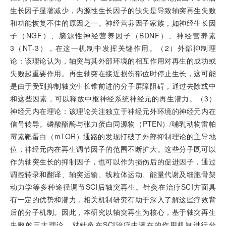
生长因子显著减少，内源性生长因子的缺失是导致轴突再生失败
和功能恢复不佳的原因之一。神经营养因子家族，如神经生长因
子（NGF）、脑源性神经营养因子（BDNF）、神经营养素
3（NT-3），在这一机制中发挥关键作用。（2）外部抑制理
论：该理论认为，轴突与其外部环境的相互作用对再生的成功或
失败起重要作用。再生轴突在接近损伤部位时停止生长，这可能
是由于受到抑制轴突生长锥前进的分子屏障阻碍，通过去除或中
和这些因素，可以释放中枢神经系统神经元的再生潜力。（3）
神经元内在理论：该理论关注独立于神经元外环境的神经元内在
信号转导。磷酸酯酶与张力蛋白同源物（PTEN）/哺乳动物雷帕
霉素靶蛋白（mTOR）通路的发现打破了外部抑制理论的主导地
位，神经元内在再生调节因子的范围不断扩大。这些分子既可以
作为轴突生长的抑制因子，也可以作为损伤后的促进因子，通过
调控转录和翻译、轴突运输、线粒体运动、能量代谢及细胞骨架
动力学等多种途径调节SCI后轴突再生。针灸在治疗SCI方面具
有一定的优势和潜力，相关机制研究有助于深入了解这些疗效背
后的分子机制。因此，本研究以轴突再生为核心，基于轴突再生
失败的三大理论，对针灸在SCI治疗中潜在的作用机制进行分