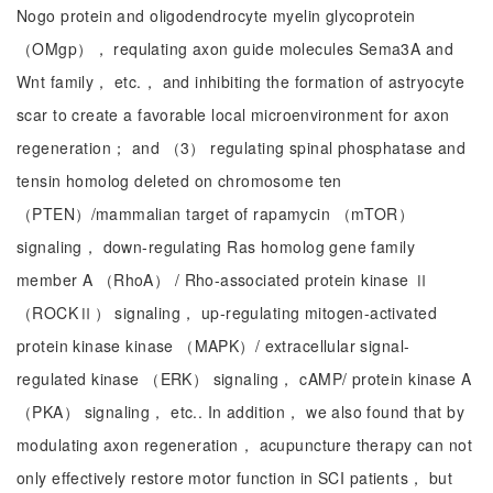
Nogo protein and oligodendrocyte myelin glycoprotein
（OMgp）， requlating axon guide molecules Sema3A and
Wnt family， etc.， and inhibiting the formation of astryocyte
scar to create a favorable local microenvironment for axon
regeneration； and （3） regulating spinal phosphatase and
tensin homolog deleted on chromosome ten
（PTEN）/mammalian target of rapamycin （mTOR）
signaling， down-regulating Ras homolog gene family
member A （RhoA） / Rho-associated protein kinase Ⅱ
（ROCKⅡ） signaling， up-regulating mitogen-activated
protein kinase kinase （MAPK）/ extracellular signal-
regulated kinase （ERK） signaling， cAMP/ protein kinase A
（PKA） signaling， etc.. In addition， we also found that by
modulating axon regeneration， acupuncture therapy can not
only effectively restore motor function in SCI patients， but