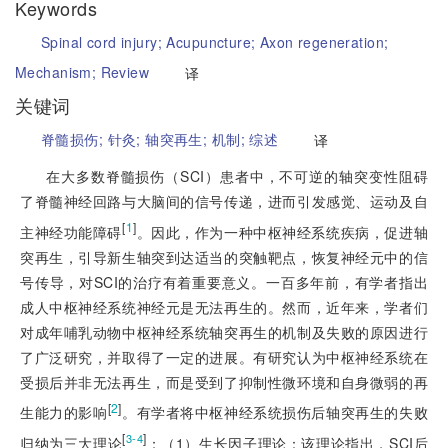
Keywords
Spinal cord injury;
Acupuncture;
Axon regeneration;
Mechanism;
Review
译
关键词
脊髓损伤;
针灸;
轴突再生;
机制;
综述
译
在大多数脊髓损伤（SCI）患者中，不可逆的轴突变性阻碍
了脊髓神经回路与大脑间的信号传递，进而引发感觉、运动及自
[
1
]
主神经功能障碍
。因此，作为一种中枢神经系统疾病，促进轴
突再生，引导新生轴突到达适当的突触靶点，恢复神经元中的信
号传导，对SCI的治疗有着重要意义。一百多年前，有学者指出
成人中枢神经系统神经元是无法再生的。然而，近年来，学者们
对成年哺乳动物中枢神经系统轴突再生的机制及失败的原因进行
了广泛研究，并取得了一定的进展。有研究认为中枢神经系统在
受损后并非无法再生，而是受到了抑制性微环境和自身微弱的再
[
2
]
生能力的影响
。有学者将中枢神经系统损伤后轴突再生的失败
[
]
3-4
归纳为三大理论
：（1）生长因子理论：该理论指出，SCI后