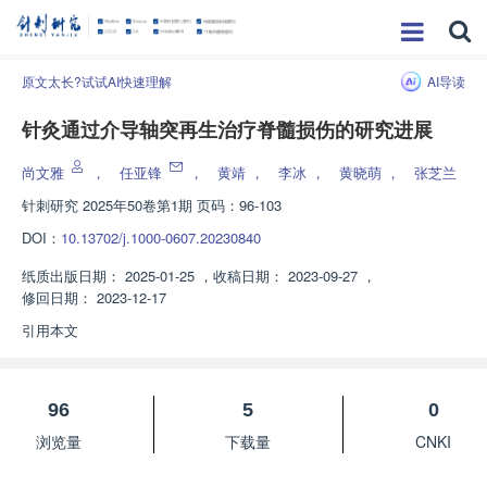
原文太长?试试AI快速理解
AI导读
针灸通过介导轴突再生治疗脊髓损伤的研究进展
尚文雅
，
任亚锋
，
黄靖
，
李冰
，
黄晓萌
，
张芝兰
针刺研究
2025年50卷第1期 页码：96-103
DOI：
10.13702/j.1000-0607.20230840
纸质出版日期：
2025-01-25
，
收稿日期：
2023-09-27
，
修回日期：
2023-12-17
引用本文
96
5
0
浏览量
下载量
CNKI