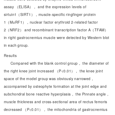
assay （ELISA）， and the expression levels of
sirtuin1（SIRT1），muscle-specific ringfinger protein
1（MuRF1），nuclear factor erythroid 2-related factor
2（NRF2） and recombinant transcription factor A（TFAM）
in right gastrocnemius muscle were detected by Western blot
in each group.
Results
Compared with the blank control group， the diameter of
the right knee joint increased （P<0.01）， the knee joint
space of the model group was obviously narrowed，
accompanied by osteophyte formation at the joint edge and
subchondral bone reactive hyperplasia， the Pinnate angle，
muscle thickness and cross-sectional area of rectus femoris
decreased （P<0.01）， the mitochondria of gastrocnemius