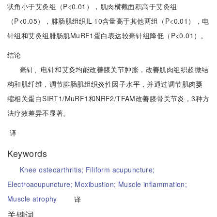
状角小于艾灸组（P<0.01），肌肉横截面积高于艾灸组
（P<0.05），腓肠肌组织IL-10含量高于其他两组（P<0.01），电
针组和艾灸组腓肠肌MuRF1蛋白表达较毫针组降低（P<0.01）。
结论
毫针、电针和艾灸均能改善膝关节肿胀，改善肌肉组织超微结
构和肌纤维，调节腓肠肌组织炎性因子水平，并通过调节肌肉萎
缩相关蛋白SIRT1/MuRF1和NRF2/TFAM改善膝骨关节炎，3种方
法疗效差异不显著。
译
Keywords
Knee osteoarthritis;
Filiform acupuncture;
Electroacupuncture;
Moxibustion;
Muscle inflammation;
Muscle atrophy
译
关键词