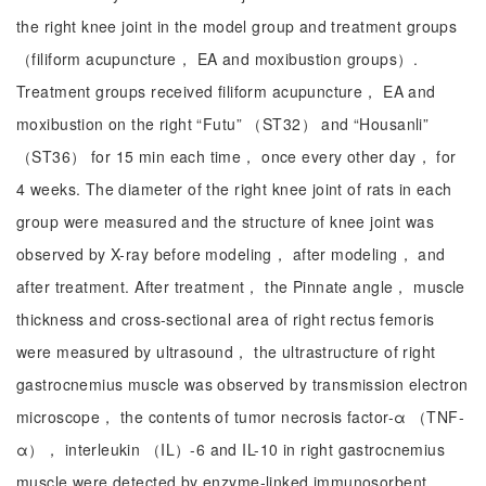
the right knee joint in the model group and treatment groups
（filiform acupuncture， EA and moxibustion groups）.
Treatment groups received filiform acupuncture， EA and
moxibustion on the right “Futu” （ST32） and “Housanli”
（ST36） for 15 min each time， once every other day， for
4 weeks. The diameter of the right knee joint of rats in each
group were measured and the structure of knee joint was
observed by X-ray before modeling， after modeling， and
after treatment. After treatment， the Pinnate angle， muscle
thickness and cross-sectional area of right rectus femoris
were measured by ultrasound， the ultrastructure of right
gastrocnemius muscle was observed by transmission electron
microscope， the contents of tumor necrosis factor-α （TNF-
α）， interleukin （IL）-6 and IL-10 in right gastrocnemius
muscle were detected by enzyme-linked immunosorbent