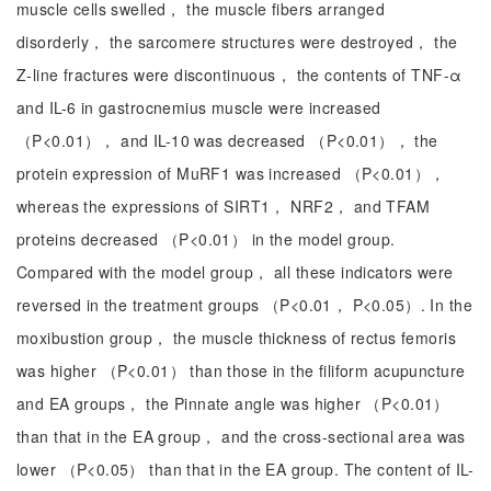
muscle cells swelled， the muscle fibers arranged
disorderly， the sarcomere structures were destroyed， the
Z-line fractures were discontinuous， the contents of TNF-α
and IL-6 in gastrocnemius muscle were increased
（P<0.01）， and IL-10 was decreased （P<0.01）， the
protein expression of MuRF1 was increased （P<0.01），
whereas the expressions of SIRT1， NRF2， and TFAM
proteins decreased （P<0.01） in the model group.
Compared with the model group， all these indicators were
reversed in the treatment groups （P<0.01， P<0.05）. In the
moxibustion group， the muscle thickness of rectus femoris
was higher （P<0.01） than those in the filiform acupuncture
and EA groups， the Pinnate angle was higher （P<0.01）
than that in the EA group， and the cross-sectional area was
lower （P<0.05） than that in the EA group. The content of IL-