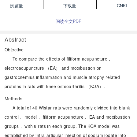
浏览量
下载量
CNKI
阅读全文PDF
Abstract
Objective
To compare the effects of filiform acupuncture，
electroacupuncture （EA） and moxibustion on
gastrocnemius inflammation and muscle atrophy related
proteins in rats with knee osteoarthritis （KOA）.
Methods
A total of 40 Wistar rats were randomly divided into blank
control， model， filiform acupuncture， EA and moxibustion
groups， with 8 rats in each group. The KOA model was
established by intra-articular injection of sodium iodate into