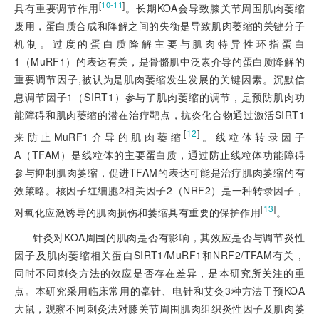
[
]
10-11
具有重要调节作用
。长期KOA会导致膝关节周围肌肉萎缩
废用，蛋白质合成和降解之间的失衡是导致肌肉萎缩的关键分子
机制。过度的蛋白质降解主要与肌肉特异性环指蛋白
1（MuRF1）的表达有关，是骨骼肌中泛素介导的蛋白质降解的
重要调节因子,被认为是肌肉萎缩发生发展的关键因素。沉默信
息调节因子1（SIRT1）参与了肌肉萎缩的调节，是预防肌肉功
能障碍和肌肉萎缩的潜在治疗靶点，抗炎化合物通过激活SIRT1
[
12
]
来防止MuRF1介导的肌肉萎缩
。线粒体转录因子
A（TFAM）是线粒体的主要蛋白质，通过防止线粒体功能障碍
参与抑制肌肉萎缩，促进TFAM的表达可能是治疗肌肉萎缩的有
效策略。核因子红细胞2相关因子2（NRF2）是一种转录因子，
[
13
]
对氧化应激诱导的肌肉损伤和萎缩具有重要的保护作用
。
针灸对KOA周围的肌肉是否有影响，其效应是否与调节炎性
因子及肌肉萎缩相关蛋白SIRT1/MuRF1和NRF2/TFAM有关，
同时不同刺灸方法的效应是否存在差异，是本研究所关注的重
点。本研究采用临床常用的毫针、电针和艾灸3种方法干预KOA
大鼠，观察不同刺灸法对膝关节周围肌肉组织炎性因子及肌肉萎