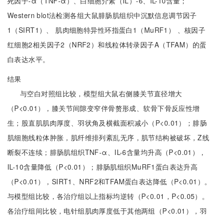
死因子-α（TNF-α）、白细胞介素（IL）-6、IL-10含量；
Western blot法检测各组大鼠腓肠肌组织中沉默信息调节因子
1（SIRT1）、 肌肉细胞特异性环指蛋白1（MuRF1） 、核因子
红细胞2相关因子2（NRF2）和线粒体转录因子A（TFAM）的蛋
白表达水平。
结果
与空白对照组比较，模型组大鼠右侧膝关节直径增大
（P<0.01），膝关节间隙变窄伴骨赘形成、软骨下骨反应性增
生；股直肌肌肉厚度、羽状角及横截面积减小（P<0.01）；腓肠
肌细胞线粒体肿胀，肌纤维排列紊乱无序，肌节结构被破坏，Z线
断裂不连续；腓肠肌组织TNF-α、IL-6含量均升高（P<0.01），
IL-10含量降低（P<0.01）；腓肠肌组织MuRF1蛋白表达升高
（P<0.01），SIRT1、NRF2和TFAM蛋白表达降低（P<0.01）。
与模型组比较，各治疗组以上指标均逆转（P<0.01，P<0.05）。
各治疗组间比较，电针组肌肉厚度低于其他两组（P<0.01），羽