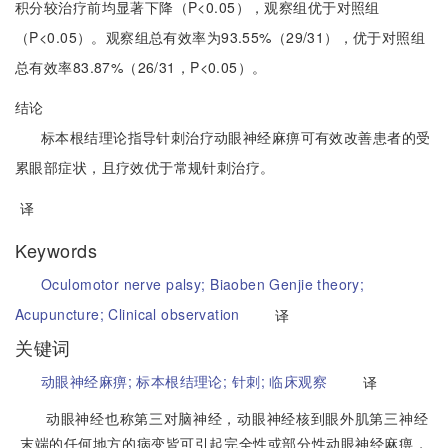
积分较治疗前均显著下降（P<0.05），观察组优于对照组
（P<0.05）。观察组总有效率为93.55%（29/31），优于对照组
总有效率83.87%（26/31，P<0.05）。
结论
标本根结理论指导针刺治疗动眼神经麻痹可有效改善患者的受
累眼部症状，且疗效优于常规针刺治疗。
译
Keywords
Oculomotor nerve palsy;
Biaoben Genjie theory;
Acupuncture;
Clinical observation
译
关键词
动眼神经麻痹;
标本根结理论;
针刺;
临床观察
译
动眼神经也称第三对脑神经，动眼神经核到眼外肌第三神经
末端的任何地方的病变皆可引起完全性或部分性动眼神经麻痹，