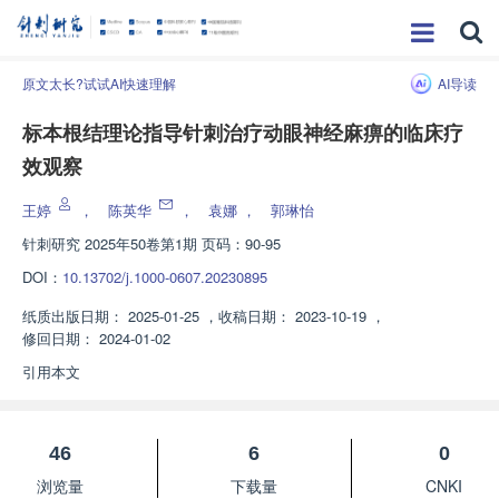
原文太长?试试AI快速理解
AI导读
标本根结理论指导针刺治疗动眼神经麻痹的临床疗
效观察
王婷
，
陈英华
，
袁娜
，
郭琳怡
针刺研究
2025年50卷第1期 页码：90-95
DOI：
10.13702/j.1000-0607.20230895
纸质出版日期：
2025-01-25
，
收稿日期：
2023-10-19
，
修回日期：
2024-01-02
引用本文
46
6
0
浏览量
下载量
CNKI