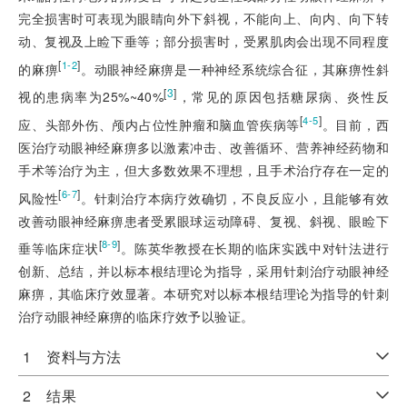
完全损害时可表现为眼睛向外下斜视，不能向上、向内、向下转
动、复视及上睑下垂等；部分损害时，受累肌肉会出现不同程度
[
]
1-2
的麻痹
。动眼神经麻痹是一种神经系统综合征，其麻痹性斜
[
3
]
视的患病率为25%~40%
，常见的原因包括糖尿病、炎性反
[
]
4-5
应、头部外伤、颅内占位性肿瘤和脑血管疾病等
。目前，西
医治疗动眼神经麻痹多以激素冲击、改善循环、营养神经药物和
手术等治疗为主，但大多数效果不理想，且手术治疗存在一定的
[
]
6-7
风险性
。针刺治疗本病疗效确切，不良反应小，且能够有效
改善动眼神经麻痹患者受累眼球运动障碍、复视、斜视、眼睑下
[
]
8-9
垂等临床症状
。陈英华教授在长期的临床实践中对针法进行
创新、总结，并以标本根结理论为指导，采用针刺治疗动眼神经
麻痹，其临床疗效显著。本研究对以标本根结理论为指导的针刺
治疗动眼神经麻痹的临床疗效予以验证。
1 资料与方法
2 结果