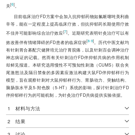
[
6
]
关
。
目前临床治疗FD方案中会加入抗抑郁药物如氟哌噻吨美利曲
辛等，能在一定程度上提高临床疗效，但抗抑郁药长期使用疗效
[
7
]
不佳并可能影响综合治疗效应
。近期研究表明针灸治疗可以有
[
]
8-9
效改善伴有情绪障碍的FD患者的临床症状
。历代中医文献均
有针刺胃合募配穴健脾培元治疗胃脘痛，以及针刺百会调神治疗
神志病证的记载。然而有关针刺治疗FD伴抑郁共病的作用机制
却鲜见报道。本研究选用慢性不可预知性刺激（CUMS）联合夹
尾激怒法及隔日禁食的多因素应激法构建大鼠FD伴抑郁样行为
模型，旨在观察针刺对大鼠抑郁样行为、胃肠动力、突触结构、
脑肠肽水平及5-羟色胺（5-HT）系统的影响，探讨针刺治疗FD
伴抑郁样行为的可能机制，为针灸治疗FD共病提供实验依据。
1 材料与方法
2 结果
3 讨论