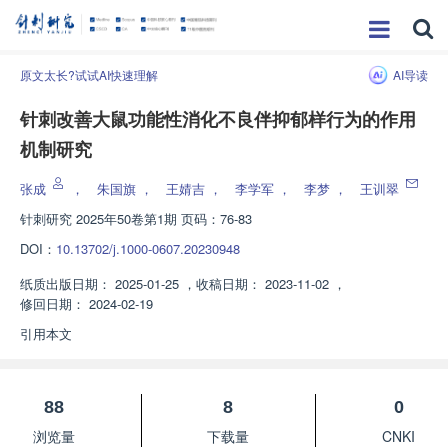
原文太长?试试AI快速理解
AI导读
针刺改善大鼠功能性消化不良伴抑郁样行为的作用
机制研究
张成
，
朱国旗
，
王婧吉
，
李学军
，
李梦
，
王训翠
针刺研究
2025年50卷第1期 页码：76-83
DOI：
10.13702/j.1000-0607.20230948
纸质出版日期：
2025-01-25
，
收稿日期：
2023-11-02
，
修回日期：
2024-02-19
引用本文
88
8
0
浏览量
下载量
CNKI