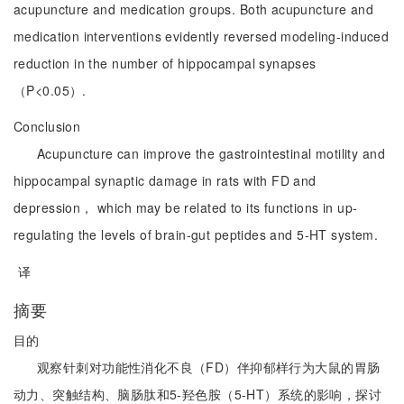
acupuncture and medication groups. Both acupuncture and
medication interventions evidently reversed modeling-induced
reduction in the number of hippocampal synapses
（P<0.05）.
Conclusion
Acupuncture can improve the gastrointestinal motility and
hippocampal synaptic damage in rats with FD and
depression， which may be related to its functions in up-
regulating the levels of brain-gut peptides and 5-HT system.
译
摘要
目的
观察针刺对功能性消化不良（FD）伴抑郁样行为大鼠的胃肠
动力、突触结构、脑肠肽和5-羟色胺（5-HT）系统的影响，探讨