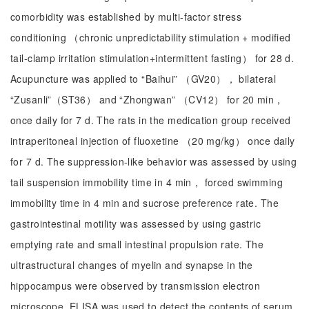
comorbidity was established by multi-factor stress
conditioning （chronic unpredictability stimulation + modified
tail-clamp irritation stimulation+intermittent fasting） for 28 d.
Acupuncture was applied to “Baihui” （GV20）， bilateral
“Zusanli”（ST36） and “Zhongwan” （CV12） for 20 min，
once daily for 7 d. The rats in the medication group received
intraperitoneal injection of fluoxetine （20 mg/kg） once daily
for 7 d. The suppression-like behavior was assessed by using
tail suspension immobility time in 4 min， forced swimming
immobility time in 4 min and sucrose preference rate. The
gastrointestinal motility was assessed by using gastric
emptying rate and small intestinal propulsion rate. The
ultrastructural changes of myelin and synapse in the
hippocampus were observed by transmission electron
microscope. ELISA was used to detect the contents of serum