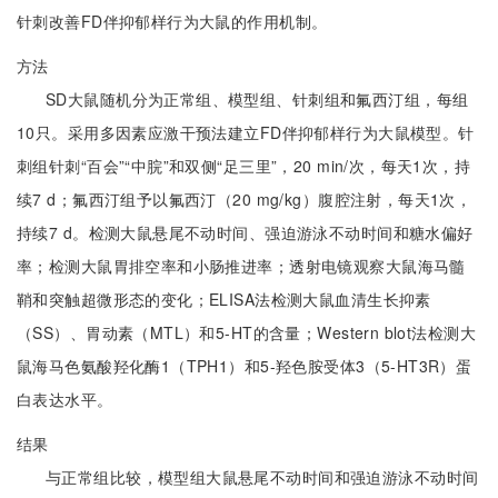
针刺改善FD伴抑郁样行为大鼠的作用机制。
方法
SD大鼠随机分为正常组、模型组、针刺组和氟西汀组，每组
10只。采用多因素应激干预法建立FD伴抑郁样行为大鼠模型。针
刺组针刺“百会”“中脘”和双侧“足三里”，20 min/次，每天1次，持
续7 d；氟西汀组予以氟西汀（20 mg/kg）腹腔注射，每天1次，
持续7 d。检测大鼠悬尾不动时间、强迫游泳不动时间和糖水偏好
率；检测大鼠胃排空率和小肠推进率；透射电镜观察大鼠海马髓
鞘和突触超微形态的变化；ELISA法检测大鼠血清生长抑素
（SS）、胃动素（MTL）和5-HT的含量；Western blot法检测大
鼠海马色氨酸羟化酶1（TPH1）和5-羟色胺受体3（5-HT3R）蛋
白表达水平。
结果
与正常组比较，模型组大鼠悬尾不动时间和强迫游泳不动时间