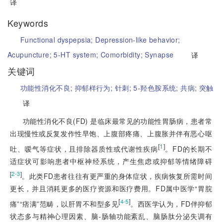
译
Keywords
Functional dyspepsia;
Depression-like behavior;
Acupuncture;
5-HT system;
Comorbidity;
Synapse
译
关键词
功能性消化不良;
抑郁样行为;
针刺;
5-羟色胺系统;
共病;
突触
译
功能性消化不良(FD) 是临床最常见的功能性胃肠病，患者常
出现慢性或反复发作性早饱、上腹部疼痛、上腹胀并伴有恶心呕
[
1
]
吐、嗳气等症状，且排除器质性或代谢性疾病
。FD的长期不
适症状可影响患者中枢神经系统，产生焦虑或抑郁等情绪障碍
[
]
2-3
。此类FD患者往往有更严重的身体症状，疾病恢复所需时间
更长，并且消耗更多的医疗资源和医疗费用。FD属中医学“胃脘
[
]
4-5
痛”“痞满”范畴，以肝胃不和型多见
。西医学认为，FD伴抑郁
状态多与精神心理因素、脑-肠轴功能紊乱、脑肠肽分泌失调有