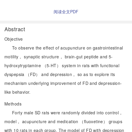
阅读全文PDF
Abstract
Objective
To observe the effect of acupuncture on gastrointestinal
motility， synaptic structure， brain-gut peptide and 5-
hydroxytryptamine （5-HT） system in rats with functional
dyspepsia （FD） and depression， so as to explore its
mechanism underlying improvement of FD and depression-
like behavior.
Methods
Forty male SD rats were randomly divided into control，
model， acupuncture and medication （fluoxetine） groups
with 10 rats in each group. The model of FD with depression